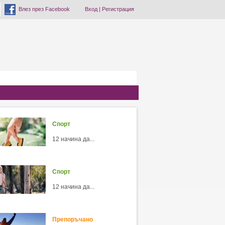
Влез през Facebook
Вход
|
Регистрация
Спорт
12 начина да...
Спорт
12 начина да...
Препоръчано