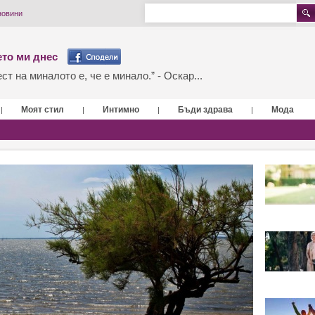
новини
то ми днес
т на миналото е, че е минало.” - Оскар...
Моят стил
Интимно
Бъди здрава
Мода
|
|
|
|