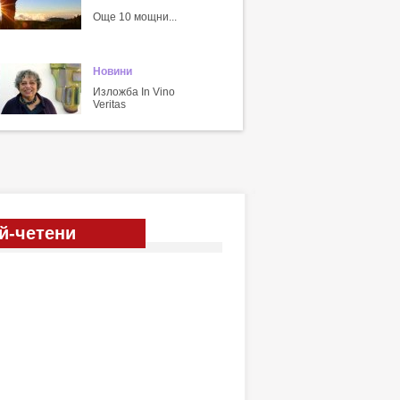
Още 10 мощни...
Новини
Изложба In Vino
Veritas
й-четени