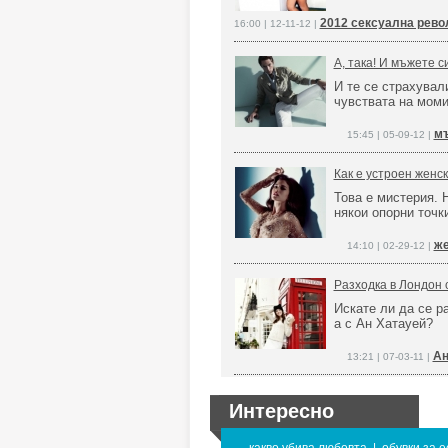
2012 сексуална рево
16:00 | 12-11-12 |
А, така! И мъжете 
И те се страхувал
чувствата на мом
мъ
15:45 | 05-09-12 |
Как е устроен женс
Това е мистерия. 
някои опорни точк
же
14:10 | 02-29-12 |
Разходка в Лондон 
Искате ли да се ра
а с Ан Хатауей?
Ан
13:21 | 07-03-11 |
Интересно