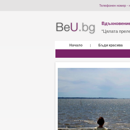
Телефонен номер - 
Вдъхновение
“Цялата прелес
Начало
Бъди красива
|