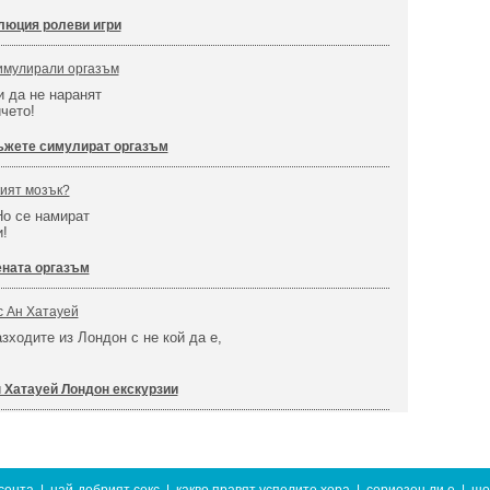
люция ролеви игри
симулирали оргазъм
и да не наранят
ичето!
жете симулират оргазъм
кият мозък?
Но се намират
и!
ната оргазъм
с Ан Хатауей
зходите из Лондон с не кой да е,
 Хатауей Лондон екскурзии