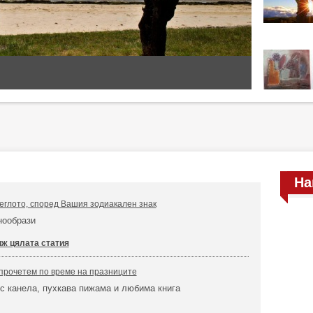
На
леглото, според Вашия зодиакален знак
знообрази
ж цялата статия
а прочетем по време на празниците
с канела, пухкава пижама и любима книга