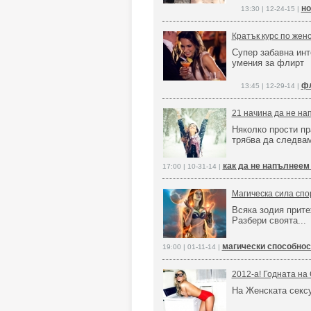
но
13:30 | 12-24-15 |
Кратък курс по жен
Супер забавна инт
умения за флирт
фл
13:45 | 12-29-14 |
21 начина да не на
Няколко прости пр
трябва да следва
как да не напълнеем
17:00 | 10-31-14 |
Магическа сила спор
Всяка зодия прите
Разбери своята...
магически способнос
19:00 | 01-11-14 |
2012-а! Годната на
На Женската секс