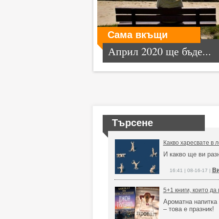
Сама вкъщи
Април 2020 ще бъде...
Търсене
Какво харесвате в 
И какво ще ви ра
Ви
16:41 | 08-16-17 |
5+1 книги, които д
Ароматна напитка 
– това е празник!