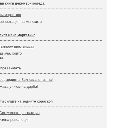
ви книги декември коледа
ски маркетинг
ерпретация на женските
ирт жена маркетинг
пълнеем през зимата
авила, които
ме.
 през зимата
ед зодията. Виж каква е твоята!
жава уникална дарба!
ти силите на зодиите хороскоп
 Сексуалната революция
уална революция!