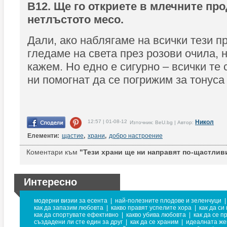
B12. Ще го откриете в млечните про
нетлъстото месо.
Дали, ако наблягаме на всички тези п
гледаме на света през розови очила, 
кажем. Но едно е сигурно – всички те 
ни помогнат да се погрижим за тонуса
12:57 | 01-08-12
Никол
Източник: BeU.bg | Автор:
Елементи:
щастие
,
храни
,
добро настроение
Коментари към
"Тези храни ще ни направят по-щастлив
Интересно
модерни визии за есента
|
най-полезните плодове и зеленчуци
|
как да запазим любовта
|
какво правят успелите хора
|
как да си
как да спортувате ефективно
|
какво убива любовта
|
как да се п
създадени ли сте един за друг
|
как да се храним
|
идеалната же