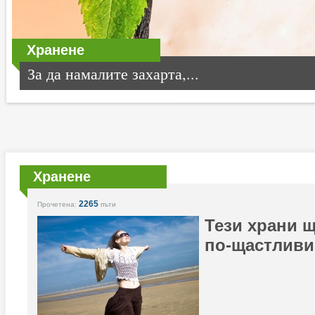
Хранене
За да намалите захарта,...
Хранене
2265
Прочетена:
пъти
Тези храни 
по-щастливи