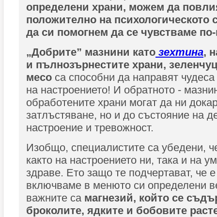
определени храни, можем да повл
положително на психологическото 
да си помогнем да се чувстваме по
„Добрите” мазнини като
зехтина
, 
и пълнозърнестите храни, зеленчуц
месо
са способни да направят чудеса
на настроението! И обратното - мазни
обработените храни могат да ни докар
затлъстяване, но и до състояние на д
настроение и тревожност.
Изобщо, специалистите са убедени, ч
както на настроението ни, така и на у
здраве. Ето защо те подчертават, че 
включваме в менюто си определени в
важните са
магнезий, който се съдъ
броколите, ядките и бобовите раст