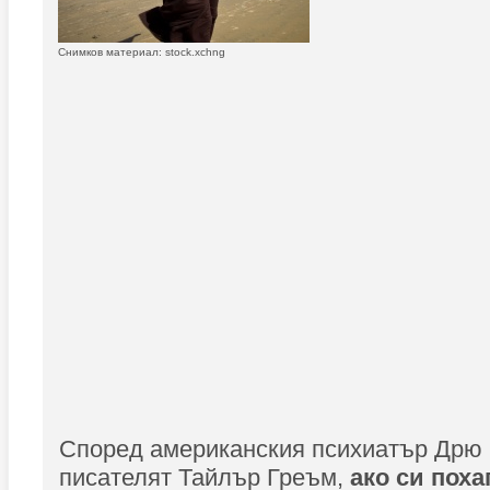
Снимков материал: stock.xchng
Според американския психиатър Дрю 
писателят Тайлър Греъм,
ако си пох