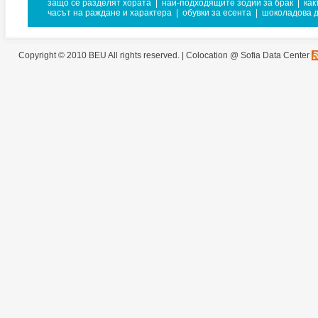
защо се разделят хората
|
най-подходящите зодии за брак
|
как
часът на раждане и характера
|
обувки за есента
|
шоколадова 
Copyright © 2010 BEU All rights reserved. |
Colocation @ Sofia Data Center