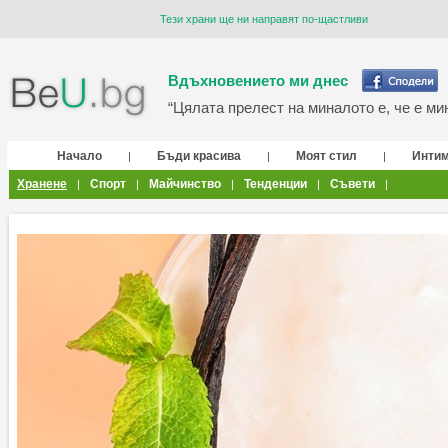
Тези храни ще ни направят по-щастливи
Вдъхновението ми днес
“Цялата прелест на миналото е, че е мин
Начало
Бъди красива
Моят стил
Инти
|
|
|
Хранене
Спорт
Майчинство
Тенденции
Съвети
|
|
|
|
|