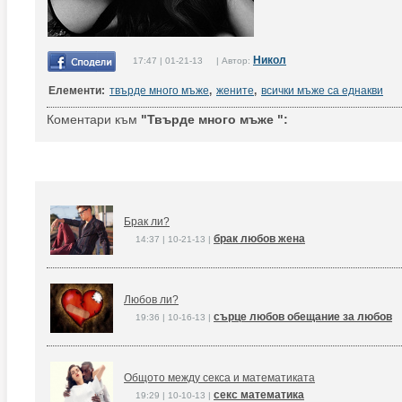
Никол
17:47 | 01-21-13 | Автор:
Елементи:
твърде много мъже
,
жените
,
всички мъже са еднакви
Коментари към
"Твърде много мъже ":
Брак ли?
брак любов жена
14:37 | 10-21-13 |
Любов ли?
сърце любов обещание за любов
19:36 | 10-16-13 |
Общото между секса и математиката
секс математика
19:29 | 10-10-13 |