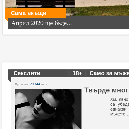
Сама вкъщи
Април 2020 ще бъде...
Секслити
|
18+
|
Само за мъж
21344
Прочетен:
пъти
Твърде мно
Хм, явно
са убед
еднакви,
мъжете