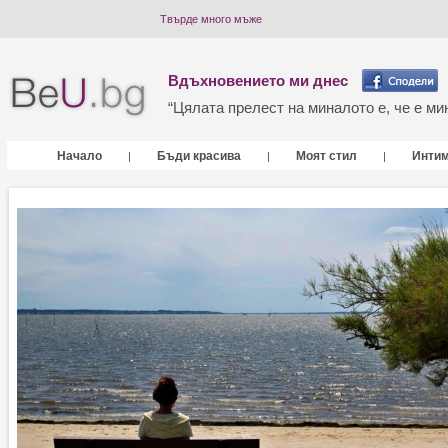
Твърде много мъже
Вдъхновението ми днес
“Цялата прелест на миналото е, че е мин
Начало
Бъди красива
Моят стил
Инти
|
|
|