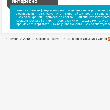
Интересно
женски прически
|
неустоим грим
|
модерен маникюр
|
лесни пр
лесна диета
|
грижи за устните
|
какво той ще прости
|
защо се 
|
как да се храним
|
прически за есента
|
най-силните фотограф
свещени места в България
|
сериозен ли е
|
каква е моята аура
проблеми във връзката
|
какво убива любовта
|
как да спортуват
Copyright © 2010 BEU All rights reserved. |
Colocation @ Sofia Data Center