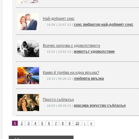
Най-добрият секс
секс вибратор най-добрият секс
16:58 | 10-07-13 |
Всичко започва с удоволствието
животът удоволствие
22:31 | 10-02-13 |
Какво й трябва на една връзка?
любовта връзка
19:15 | 09-26-13 |
Просто съблазън
красива изкуство съблазън
19:02 | 09-20-13 |
1
2
3
4
5
6
7
8
9
10
›
»