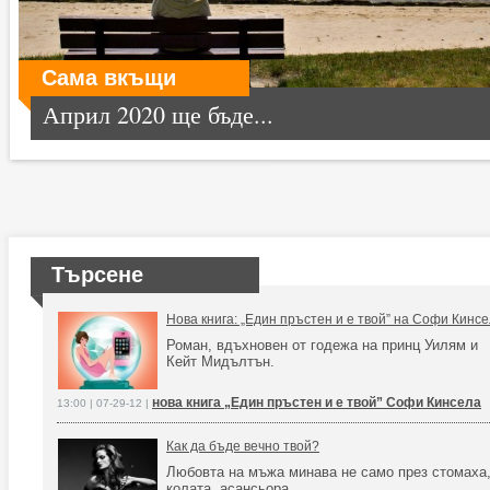
Сама вкъщи
Април 2020 ще бъде...
Търсене
Нова книга: „Един пръстен и e твой” на Софи Кинс
Роман, вдъхновен от годежа на принц Уилям и
Кейт Мидълтън.
нова книга „Един пръстен и e твой” Софи Кинсела
13:00 | 07-29-12 |
Как да бъде вечно твой?
Любовта на мъжа минава не само през стомаха,
колата, асансьора…