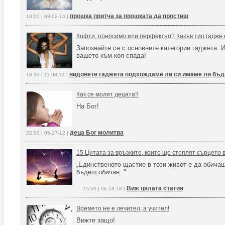
прошка притча за прошката да простиш
18:00 | 03-02-14 |
Кофти, поносимо или перфектно? Какъв тип гадже 
Запознайте се с основните категории гаджета. 
вашето към коя спада!
видовете гаджета подхождаме ли си имаме ли бъ
18:30 | 11-08-13 |
Как се молят децата?
На Бог!
деца Бог молитва
22:00 | 05-17-12 |
15 Цитата за връзките, които ще стоплят сърцето 
„Единственото щастие в този живот е да обичаш
бъдеш обичан. "
Виж цялата статия
15:50 | 06-18-18 |
Времето не е лечител, а учител!
Вижте защо!