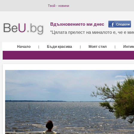
Твой - новини
Вдъхновението ми днес
“Цялата прелест на миналото е, че е мин
Начало
Бъди красива
Моят стил
Инти
|
|
|