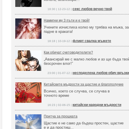
секс любов вечно твой
18:30 | 12-23-12 |
Намигни му 3 пъти и е твой!
Учените изчислиха колко му трябва на мъжа, за
падне в краката!
флирт свалка мъжете
18:18 | 10-19-12 |
Как обичат счетоводителите?
„Авансирай ме с малко любов и аз ще бъда тво
безсрочен влог!”
несподелена любов обич връзк
23:00 | 01-07-12 |
Китайските мъдрости за щастие и благополучие
Всичко, което се случва, се случва в
точното време
китайски народни мъдрости
16:23 | 02-06-15 |
Притча за прошката
Щастие е не само да бъдеш простен, щастие
е и да простиш...