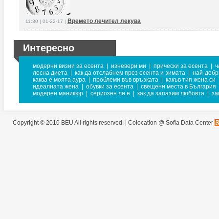
Времето лечител лекува
11:30 | 01-22-17 |
Интересно
модерни визии за есента
|
изневери ми
|
прически за есента
|
ч
лесна диета
|
как да отслабнем през есента и зимата
|
най-добр
каква е моята аура
|
проблеми във връзката
|
какъв тип жена си
идеалната жена
|
обувки за есента
|
свещени места в България
модерен маникюр
|
сериозен ли е
|
как да запазим любовта
|
за
Copyright © 2010 BEU All rights reserved. |
Colocation @ Sofia Data Center