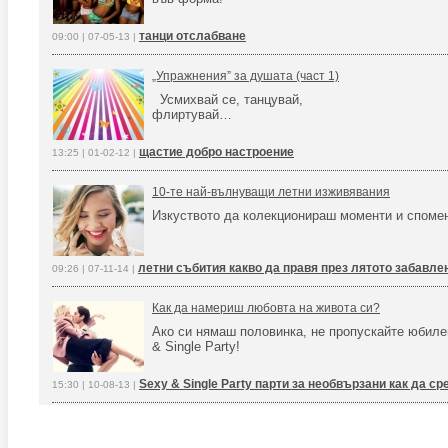
танци отслабване
09:00 | 07-05-13 |
„Упражнения” за душата (част 1)
Усмихвай се, танцувай,
флиртувай…
щастие добро настроение
13:25 | 01-02-12 |
10-те най-вълнуващи летни изживявания
Изкуството да колекционираш моменти и споме
летни събития какво да правя през лятото забавле
09:26 | 07-11-14 |
Как да намериш любовта на живота си?
Ако си нямаш половинка, не пропускайте юбиле
& Single Party!
Sexy & Single Party парти за необвързани как да 
15:30 | 10-08-13 |