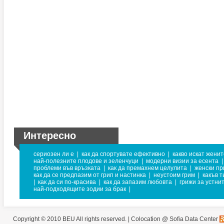
Интересно
сериозен ли е
|
как да спортувате ефективно
|
какво искат женит
най-полезните плодове и зеленчуци
|
модерни визии за есента
|
проблеми във връзката
|
как да премахнем целулита
|
женски пр
как да се предпазим от грип и настинка
|
неустоим грим
|
какъв т
|
как да си по-красива
|
как да запазим любовта
|
грижи за устни
най-подходящите зодии за брак
|
Copyright © 2010 BEU All rights reserved. |
Colocation @ Sofia Data Center