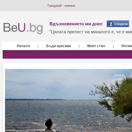
Танцувай - новини
Вдъхновението ми днес
“Цялата прелест на миналото е, че е мин
Начало
Бъди красива
Моят стил
Инти
|
|
|