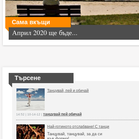
Сама вкъщи
Април 2020 ще бъде...
Търсене
Танцувай, пей и обичай
танцувай пей обичай
14:52 | 10-14-12 |
Най-готиното отслабване! С танци
Танцувай, танцувай, за да си
във форма!