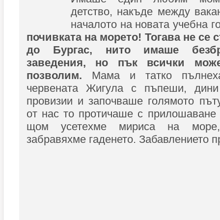
детство, накъде между вака
началото на новата учебна г
почивката на морето! Тогава не се с
до Бургас, нито имаше безб
заведения, но пък всички мож
позволим.
Мама и татко пълнех
червената Жигула с пъпеши, дини
провизии и започваше голямото път
от нас то протичаше с прилошаване
щом усетехме мириса на море,
забравяхме гаденето. Забавлението 