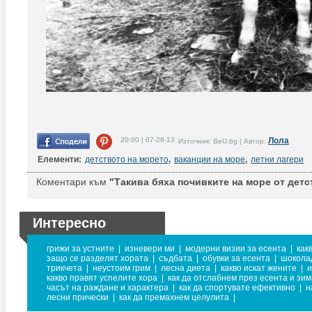
20:00 | 07-28-13
Лола
Източник: BeU.bg | Автор:
Елементи:
детството на морето
,
ваканции на море
,
летни лагери
Коментари към
"Такива бяха почивките на море от детс
Интересно
грижи за устните
|
изневери ми
|
модерни визии за есента
|
как
защо се разделят хората
|
съдбата
|
обувки за есента
|
шокола
трикчета
|
неустоим грим
|
лесна диета
|
какво искат жените
|
и
какво правят успелите хора
|
как да отслабнем през есента и зи
часът на раждане и характера
|
как да спортувате ефективно
|
н
лесни прически
|
как да премахнем целулита
|