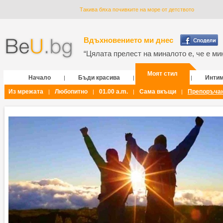
Такива бяха почивките на море от детството
Вдъхновението ми днес
“Цялата прелест на миналото е, че е мин
Моят стил
Начало
Бъди красива
Инти
|
|
|
Из мрежата
Любопитно
01.00 a.m.
Сама вкъщи
Препоръча
|
|
|
|