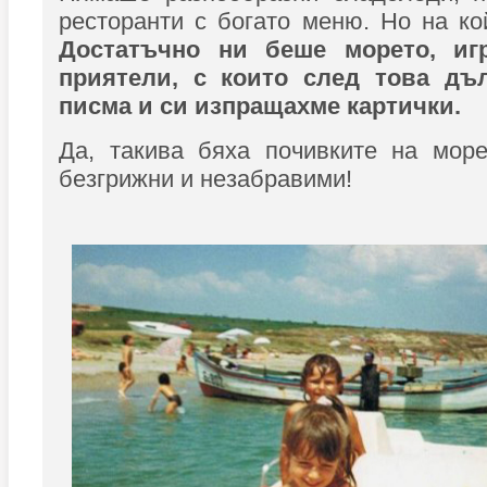
ресторанти с богато меню. Но на к
Достатъчно ни беше морето, иг
приятели, с които след това дъ
писма и си изпращахме картички.
Да, такива бяха почивките на море
безгрижни и незабравими!