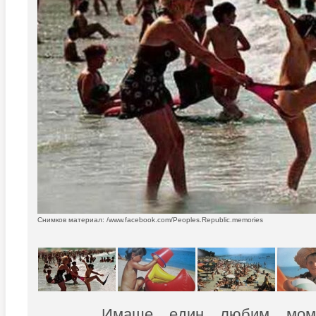
Снимков материал: /www.facebook.com/Peoples.Republic.memories
Имаше един любим мом