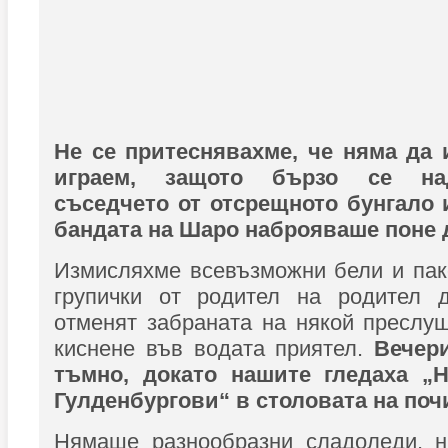
Не се притеснявахме, че няма да 
играем, защото бързо се на
съседчето от отсрещното бунгало 
бандата на Шаро наброяваше поне 
Измисляхме всевъзможни бели и пак
групички от родител на родител 
отменят забраната на някой преслу
киснене във водата приятел.
Вечер
тъмно, докато нашите гледаха „Н
Гулденбургови“ в столовата на поч
Нямаше разнообразни сладоледи, н