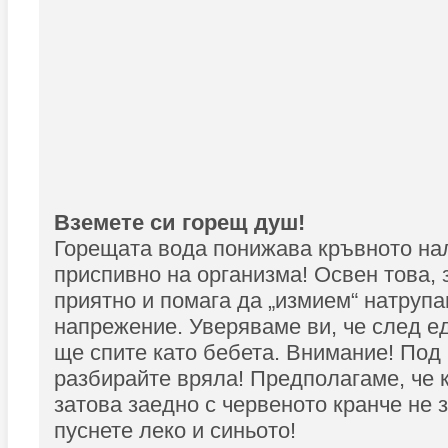
Вземете си горещ душ!
Горещата вода понижава кръвното на
приспивно на организма! Освен това, 
приятно и помага да „измием“ натрупа
напрежение. Уверяваме ви, че след е
ще спите като бебета. Внимание! Под
разбирайте вряла! Предполагаме, че 
затова заедно с червеното кранче не 
пуснете леко и синьото!