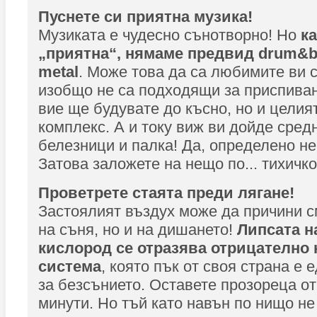
Пуснете си приятна музика!
Музиката е чудесно сънотворно! Но
к
„приятна“, нямаме предвид drum&b
metal
. Може това да са любимите ви с
изобщо не са подходящи за приспиван
вие ще будувате до късно, но и цели
комплекс. А и току виж ви дойде сре
белезници и палка! Да, определено не
Затова заложете на нещо по... тихичк
Проветрете стаята преди лягане!
Застоялият въздух може да причини 
на съня, но и на дишането!
Липсата н
кислород се отразява отрицателно 
система
, която пък от своя страна е 
за безсънието. Оставете прозореца о
минути. Но тъй като навън по нищо не 