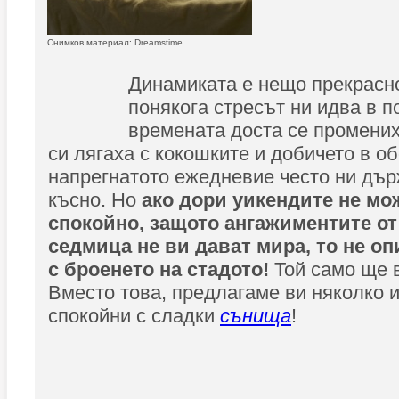
Снимков материал: Dreamstime
Динамиката е нещо прекрасно,
понякога стресът ни идва в п
времената доста се промених
си лягаха с кокошките и добичето в об
напрегнатото ежедневие често ни дър
късно. Но
ако дори уикендите не мо
спокойно, защото ангажиментите от
седмица не ви дават мира, то не о
с броенето на стадото!
Той само ще 
Вместо това, предлагаме ви няколко и
спокойни с сладки
сънища
!