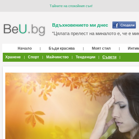
Тайните на спокойния сън!
Вдъхновението ми днес
“Цялата прелест на миналото е, че е мин
Начало
Бъди красива
Моят стил
Инти
|
|
|
Хранене
Спорт
Майчинство
Тенденции
Съвети
|
|
|
|
|