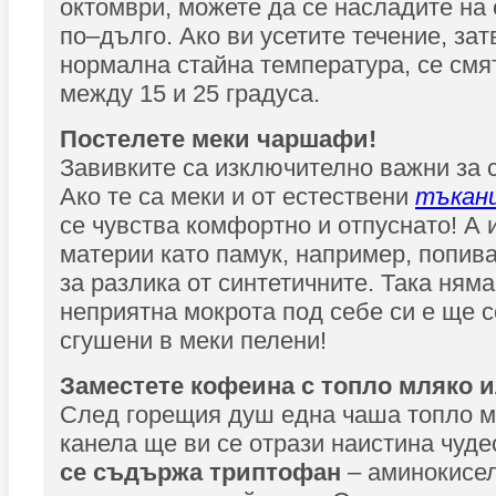
октомври, можете да се насладите на
по–дълго. Ако ви усетите течение, зат
нормална стайна температура, се смя
между 15 и 25 градуса.
Постелете меки чаршафи!
Завивките са изключително важни за 
Ако те са меки и от естествени
тъкан
се чувства комфортно и отпуснато! А 
материи като памук, например, попив
за разлика от синтетичните. Така ням
неприятна мокрота под себе си е ще с
сгушени в меки пелени!
Заместете кофеина с топло мляко и
След горещия душ една чаша топло м
канела ще ви се отрази наистина чуде
се съдържа триптофан
– аминокисел