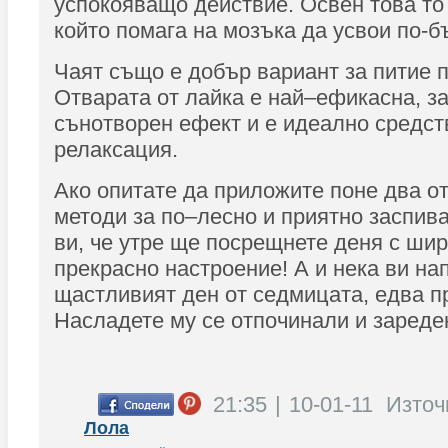
успокояващо действие. Освен това то
който помага на мозъка да усвои по-б
Чаят също е добър вариант за питие п
Отварата от лайка е най–ефикасна, з
сънотворен ефект и е идеално средст
релаксация.
Ако опитате да приложите поне два о
методи за по–лесно и приятно заспив
ви, че утре ще посрещнете деня с шир
прекрасно настроение! А и нека ви на
щастливият ден от седмицата, едва п
Насладете му се отпочинали и зареден
21:35 | 10-01-11
Източ
Лола