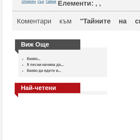
спокоен
сън
тайни
Елементи:
,
,
Коментари към
"Тайните на сп
Виж Още
Какво...
9 лесни начина да...
Какво да ядете и...
Най-четени