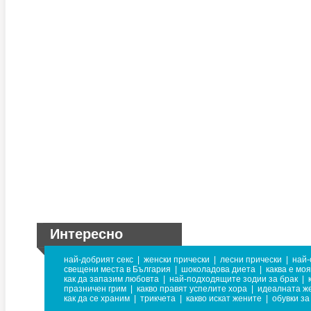
Интересно
най-добрият секс
|
женски прически
|
лесни прически
|
най-
свещени места в България
|
шоколадова диета
|
каква е мо
как да запазим любовта
|
най-подходящите зодии за брак
|
празничен грим
|
какво правят успелите хора
|
идеалната ж
как да се храним
|
трикчета
|
какво искат жените
|
обувки за