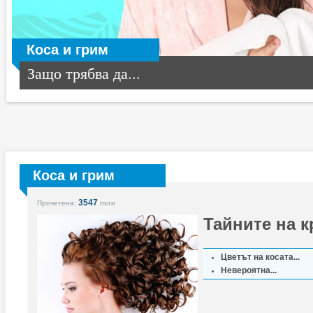
Коса и грим
Защо трябва да...
Коса и грим
3547
Прочетена:
пъти
Тайните на к
Цветът на косата...
Невероятна...