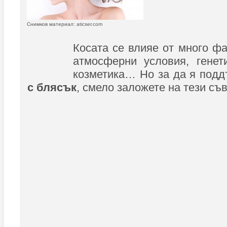
Снимков материал: aticser.com
Косата се влияе от много фа
атмосферни условия, генет
козметика… Но за да я под
с блясък
, смело заложете на тези съв