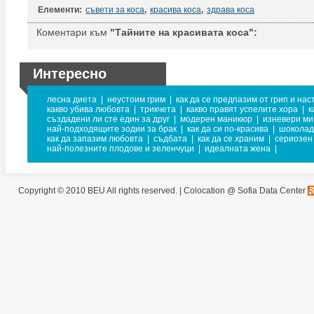
Елементи:
съвети за коса
,
красива коса
,
здрава коса
Коментари към
"Тайните на красивата коса":
Интересно
лесна диета
|
неустоим грим
|
как да се предпазим от грип и нас
какво убива любовта
|
трикчета
|
какво правят успелите хора
|
к
създадени ли сте един за друг
|
модерен маникюр
|
изневери ми
най-подходящите зодии за брак
|
как да си по-красива
|
шоколад
как да запазим любовта
|
съдбата
|
как да се храним
|
сериозен
най-полезните плодове и зеленчуци
|
идеалната жена
|
Copyright © 2010 BEU All rights reserved. |
Colocation @ Sofia Data Center