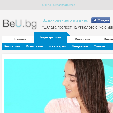
Тайните на красивата коса
Вдъхновението ми днес
“Цялата прелест на миналото е, че е мин
Бъди красива
Начало
Моят стил
Инти
|
|
|
Козметика
Моето тяло
Коса и грим
Тенденции
Съвети
|
|
|
|
|