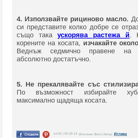
4. Използвайте рициново масло.
До
си представите колко добре се отраз
също така
ускорява растежа й
. 
корените на косата,
изчакайте около
Веднъж седмично правене на 
абсолютно достатъчно.
5. Не прекалявайте със стилизир
По възможност избирайте хуба
максимално щадяща косата.
14:00 | 05-30-13
Иглика
Източник: BeU | Автор: