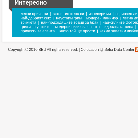
Интересно
лесни прически
|
какъв тип жена си
|
изневери ми
|
сериозен ли
най-добрият секс
|
неустоим грим
|
модерен маникюр
|
лесна д
трикчета
|
най-подходящите зодии за брак
|
най-силните фотог
грижи за устните
|
модерни визии за есента
|
идеалната жена
|
прически за есента
|
какво той ще прости
|
как да запазим любо
Copyright © 2010 BEU All rights reserved. |
Colocation @ Sofia Data Center