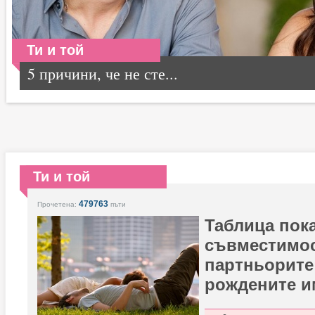
Ти и той
5 причини, че не сте...
Ти и той
479763
Прочетена:
пъти
Таблица пок
съвместимос
партньорите
рождените и