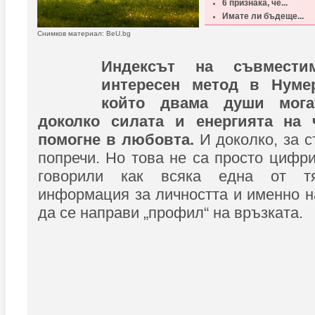
6 признака, че...
Имате ли бъдеще...
Снимков материал: BeU.bg
Индексът на съвмести
интересен метод в Нумер
който двама души мога
доколко силата и енергията на
помогне в любовта.
И доколко, за 
попречи. Но това не са просто цифр
говорили как всяка една от т
информация за личността и именно н
да се направи „профил“ на връзката.