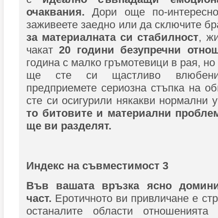
очаквания.
Дори още по-интересно
заживеете заедно или да сключите бр
за материалната си стабилност
, ж
чакат
20 години безупречни отно
година с малко гръмотевици в рая, но
ще сте си щастливо влюбени
предприемете сериозна стъпка на об
сте си осигурили някакви нормални у
то битовите и материални пробле
ще ви разделят.
Индекс на съвместимост 3
Във вашата връзка ясно домини
част.
Еротичното ви привличане е стр
останалите области отношенията 