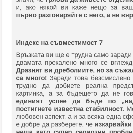
и, ако някой ви каже нещо за ваш
първо разговаряйте с него, а не вя
Индекс на съвместимост 7
Връзката ви ще е трудна само заради
двамата прекалено много се вглежд
Дразнят ви дреболиите, но за съжа
са много!
Заради това безсмислено 
трудно да добиете реална предс
картинка, а за бъдещето да не гов
единият успее да бъде по „на
постигнете известна стабилност.
Мо
любовен аспект, а и за всяка една с
е добре да разберете, че
изкарвайки
неща като супер сериозни пробле