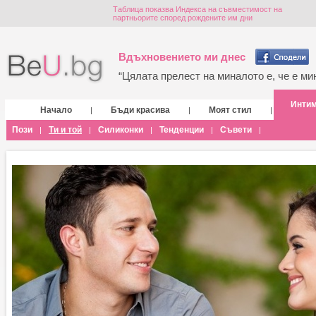
Таблица показва Индекса на съвместимост на
партньорите според рождените им дни
Вдъхновението ми днес
“Цялата прелест на миналото е, че е мин
Инти
Начало
Бъди красива
Моят стил
|
|
|
Пози
Ти и той
Силиконки
Тенденции
Съвети
|
|
|
|
|