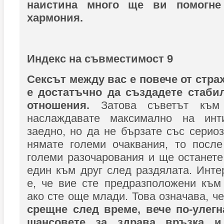
наистина много ще ви помогне
хармония.
Индекс на съвместимост 9
Сексът между вас е повече от страх
е достатъчно да създадете стаби
отношения.
Затова съветът към
наслаждавате максимално на инт
заедно, но да не бързате със сериоз
нямате големи очаквания, то посл
големи разочарования и ще останете
един към друг след раздялата. Инте
е, че вие сте предразположени към
ако сте още млади. Това означава, че
срещне след време, вече по-улегн
шансовете за здрава връзка и