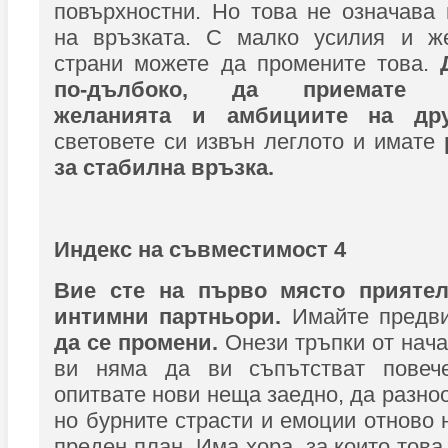
повърхностни. Но това не означава
на връзката. С малко усилия и ж
страни можете да промените това.
по-дълбоко, да приемате по
желанията и амбициите на др
световете си извън леглото и имате
за стабилна връзка.
Индекс на съвместимост 4
Вие сте на първо място приятел
интимни партньори.
Имайте предви
да се промени.
Онези тръпки от нача
ви няма да ви съпътстват повеч
опитвате нови неща заедно, да разно
но бурните страсти и емоции отново 
преден план. Има хора, за които това