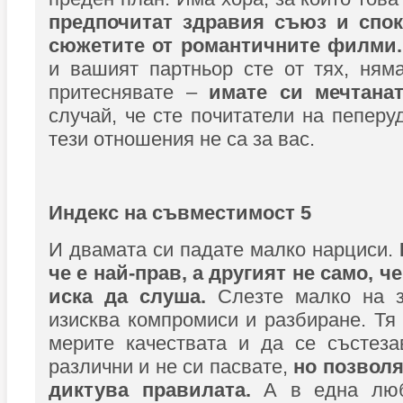
предпочитат здравия съюз и спок
сюжетите от романтичните филми
и вашият партньор сте от тях, ням
притеснявате –
имате си мечтана
случай, че сте почитатели на пеперу
тези отношения не са за вас.
Индекс на съвместимост 5
И двамата си падате малко нарциси.
че е най-прав, а другият не само, ч
иска да слуша.
Слезте малко на з
изисква компромиси и разбиране. Тя 
мерите качествата и да се състеза
различни и не си пасвате,
но позволя
диктува правилата.
А в една люб