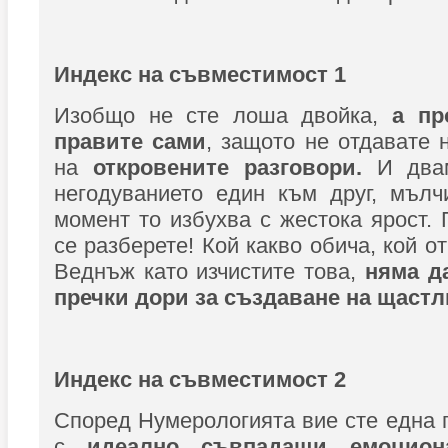
Индекс на съвместимост 1
Изобщо не сте лоша двойка,
а пр
правите сами
, защото не отдавате 
на
откровените разговори.
И двам
негодуванието един към друг, мълч
момент то избухва с жестока ярост. 
се разберете! Кой какво обича, кой от
Веднъж като изчистите това,
няма д
пречки дори за създаване на щастл
Индекс на съвместимост 2
Според Нумерологията вие сте една 
с
идеално съвпадащи емоцио