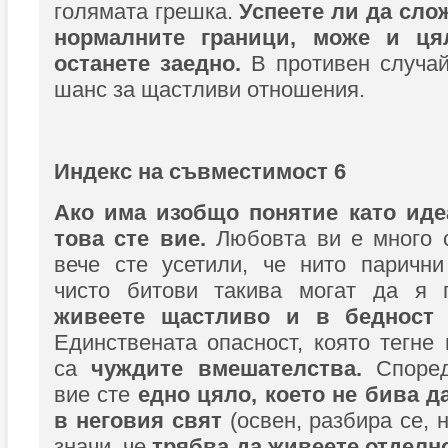
голямата грешка.
Успеете ли да сло
нормалните граници, може и ц
останете заедно.
В противен случа
шанс за щастливи отношения.
Индекс на съвместимост 6
Ако има изобщо понятие като иде
това сте вие.
Любовта ви е много 
вече сте усетили, че нито парични
чисто битови такива могат да я 
живеете щастливо и в бедност 
Единствената опасност, която тегне 
са
чуждите вмешателства.
Според
вие сте
едно цяло, което не бива д
в неговия свят
(освен, разбира се, н
значи, че
трябва да живеете отдел