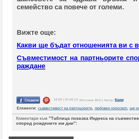
семейство са повече от големи.
Вижте още:
Какви ще бъдат отношенията ви с в
Съвместимост на партньорите спо
раждане
19:00 | 02-06-14
Кари
Източник: BeU | Автор:
Елементи:
съвместимост на партньорите
,
любовен хороскоп
,
ще о
Коментари към
"Таблица показва Индекса на съвместим
според рождените им дни":