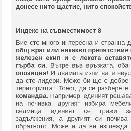
донесе нито щастие, нито спокойст
Индекс на съвместимост 8
Вие сте много интересна и странна 
общ враг или някакво препятствие 
железен екип и с лекота оставят
гърба си.
Вътре във връзката, оба
опозиция
! И двамата изпитвате неу
да сте лидери. Може би ще е добре 
територията“. Тоест, да се разберете
командва.
Например, единият решава
на почивка, другият избира мебел
седмица единият се грижи за
задължения, а другият си почива 
обратното. Може и да ви изглежда