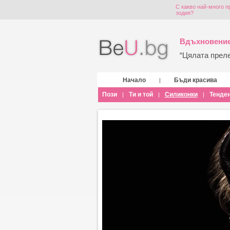
С какво най-много 
зодия?
Вдъхновение
“Цялата прелес
Начало
Бъди красива
|
Пози
Ти и той
Силиконки
Тенде
|
|
|