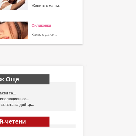
Жените с малък...
Силиконки
Какво е да си...
ж Още
акви са...
еволюционно:...
 съвета за добър...
й-четени