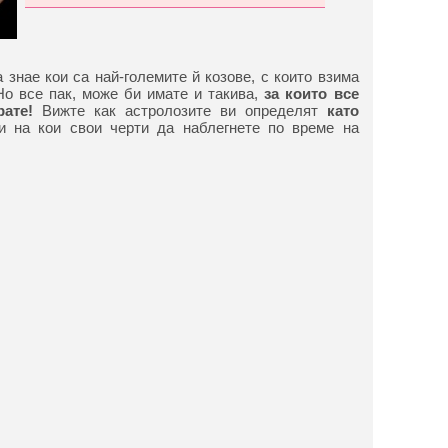
 знае кои са най-големите й козове, с които взима
Но все пак, може би имате и такива,
за които все
ате!
Вижте как астролозите ви определят
като
 на кои свои черти да наблегнете по време на