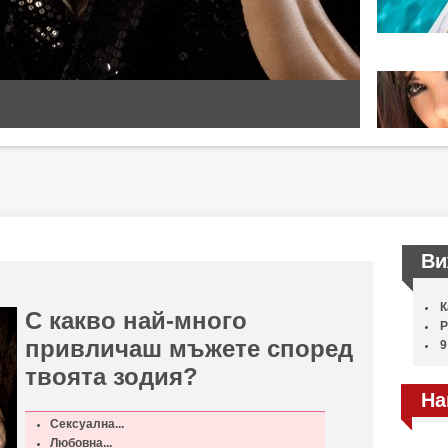
Ви
К
С какво най-много
Р
привличаш мъжете според
9
твоята зодия?
На
Сексуална...
Любовна...