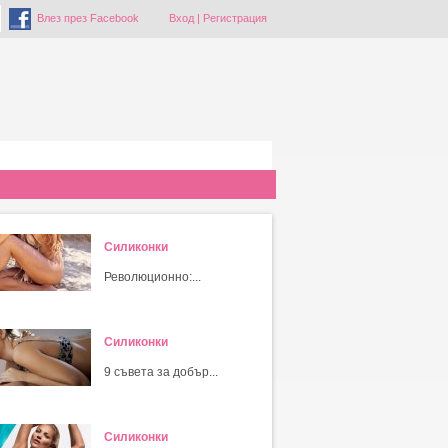
Влез през Facebook
Вход
|
Регистрация
Силиконки
Революционно:...
Силиконки
9 съвета за добър...
Силиконки