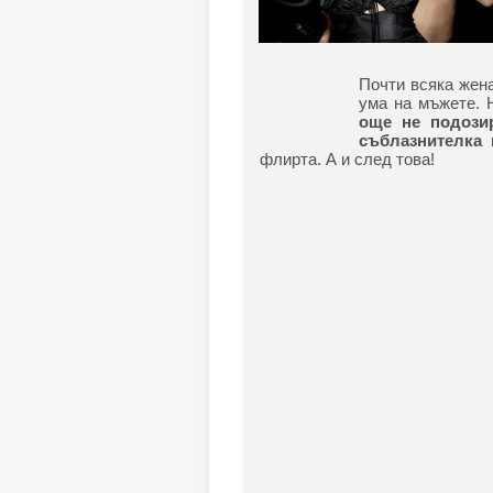
Почти всяка жена
ума на мъжете. 
още не подозир
съблазнителка
и
флирта. А и след това!