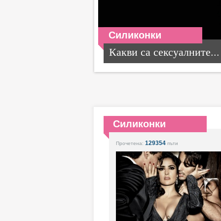
Силиконки
Какви са сексуалните...
Силиконки
129354
Прочетена:
пъти