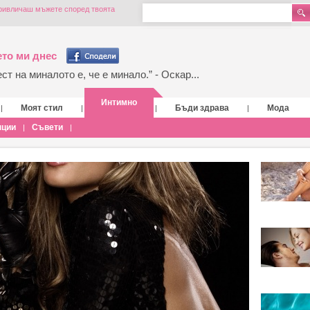
привличаш мъжете според твоята
то ми днес
т на миналото е, че е минало.” - Оскар...
Интимно
Моят стил
Бъди здрава
Мода
|
|
|
|
нции
Съвети
|
|