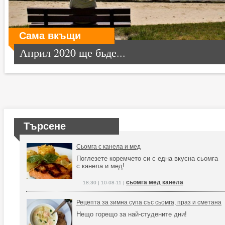
Сама вкъщи
Април 2020 ще бъде...
Търсене
Сьомга с канела и мед
Поглезете коремчето си с една вкусна сьомга
с канела и мед!
сьомга мед канела
18:30 | 10-08-11 |
Рецепта за зимна супа със сьомга, праз и сметана
Нещо горещо за най-студените дни!