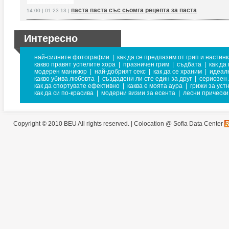
паста паста със сьомга рецепта за паста
14:00 | 01-23-13 |
Интересно
най-силните фотографии
|
как да се предпазим от грип и настин
какво правят успелите хора
|
празничен грим
|
съдбата
|
как да
модерен маникюр
|
най-добрият секс
|
как да се храним
|
идеал
какво убива любовта
|
създадени ли сте един за друг
|
сериозен 
как да спортувате ефективно
|
каква е моята аура
|
грижи за уст
как да си по-красива
|
модерни визии за есента
|
лесни прически
Copyright © 2010 BEU All rights reserved. |
Colocation @ Sofia Data Center