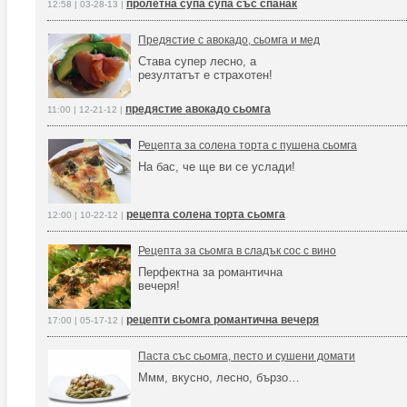
пролетна супа супа със спанак
12:58 | 03-28-13 |
Предястие с авокадо, сьомга и мед
Става супер лесно, а
резултатът е страхотен!
предястие авокадо сьомга
11:00 | 12-21-12 |
Рецепта за солена торта с пушена сьомга
На бас, че ще ви се услади!
рецепта солена торта сьомга
12:00 | 10-22-12 |
Рецепта за сьомга в сладък сос с вино
Перфектна за романтична
вечеря!
рецепти сьомга романтична вечеря
17:00 | 05-17-12 |
Паста със сьомга, песто и сушени домати
Ммм, вкусно, лесно, бързо…