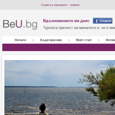
Сьомга в пергамент - новини
Вдъхновението ми днес
“Цялата прелест на миналото е, че е мин
Начало
Бъди красива
Моят стил
Инти
|
|
|