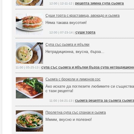
рецепта зимна супа сьомга
12:00 | 12-11-12 |
Суши торта с краставица, авокадо и сьомга
Няма такава вкусотия!
суши торта
12:00 | 07-23-14 |
Супа със сьомга и ябълки
Нетрадиционна, вкусна, бърза...
супа със сьомга и ябълки бърза супа нетрадицион
11:00 | 05-25-13 |
Сьомга с броколи и лимонов сос
Ако искате да поглезите любимите си същества
с тази рецепта!
сьомга рецепта за сьомга сьомг
11:00 | 04-21-13 |
Пролетна супа със спанак и сьомга
Мммм, вкусно и полезно!