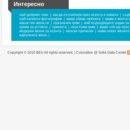
Интересно
най-добрият секс
|
как да отслабнем през есента и зимата
|
съд
най-силните фотографии
|
какво убива любовта
|
каква е моята 
какъв тип жена си
|
празничен грим
|
най-подходящите зодии за
грижи за устните
|
трикчета
|
неустоим грим
|
какво той ще прос
модерни визии за есента
|
женски прически
|
какво искат жените
идеалната жена
|
Copyright © 2010 BEU All rights reserved. |
Colocation @ Sofia Data Center