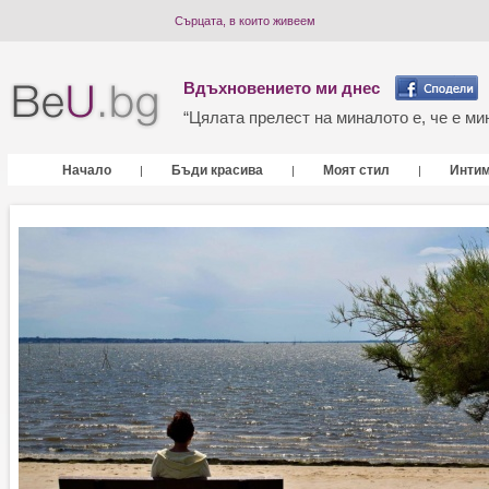
Сърцата, в които живеем
Вдъхновението ми днес
“Цялата прелест на миналото е, че е мин
Начало
Бъди красива
Моят стил
Инти
|
|
|