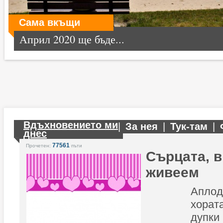
Сама вкъщи
Април 2020 ще бъде...
Вдъхновението ми
|
За нея
|
Тук-там
|
днес
77561
Прочетен:
пъти
Сърцата, в
живеем
Апло
хорат
дупк