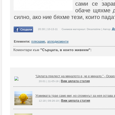
сами се зара
обаче щяхме д
силно, ако ние бяхме тези, които пада
Д
20:30 | 10-13-11 Снимков материал: Dreamstime | Автор:
Елементи:
пляскаме
,
аплодисменти
Коментари към
"Сърцата, в които живеем":
“Цялата прелест на миналото е, че е минало.” - Оска
Виж цялата статия
20:01 | 11-05-19 |
Усмивката трае само миг, но споменът за нея остава 
Виж цялата статия
12:18 | 09-26-19 |