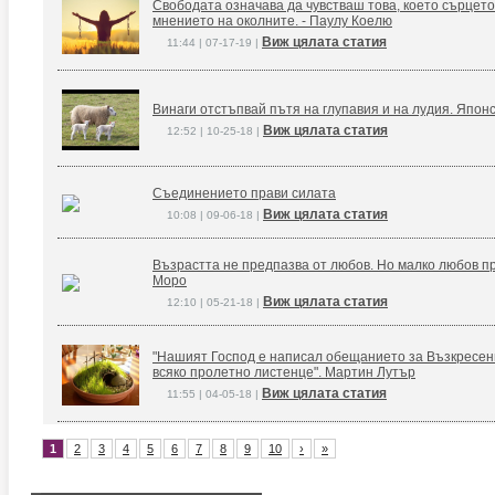
Свободата означава да чувстваш това, което сърцето
мнението на околните. - Паулу Коелю
Виж цялата статия
11:44 | 07-17-19 |
Винаги отстъпвай пътя на глупавия и на лудия. Япон
Виж цялата статия
12:52 | 10-25-18 |
Съединението прави силата
Виж цялата статия
10:08 | 09-06-18 |
Възрастта не предпазва от любов. Но малко любов п
Моро
Виж цялата статия
12:10 | 05-21-18 |
"Нашият Господ е написал обещанието за Възкресение
всяко пролетно листенце". Мартин Лутър
Виж цялата статия
11:55 | 04-05-18 |
1
2
3
4
5
6
7
8
9
10
›
»