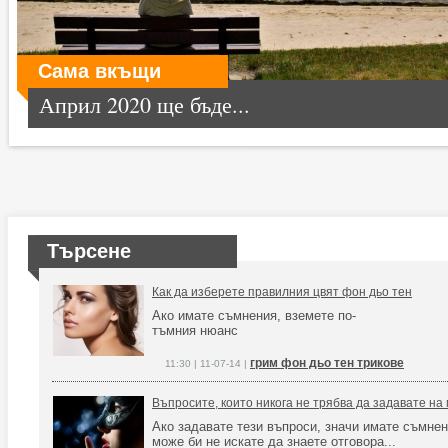
Сама вкъщи
Април 2020 ще бъде...
Търсене
Как да изберете правилния цвят фон дьо тен
Ако имате съмнения, вземете по-
тъмния нюанс
грим фон дьо тен трикове
11:30 | 11-07-14 |
Въпросите, които никога не трябва да задавате на
Ако задавате тези въпроси, значи имате съмнен
може би не искате да знаете отговора...