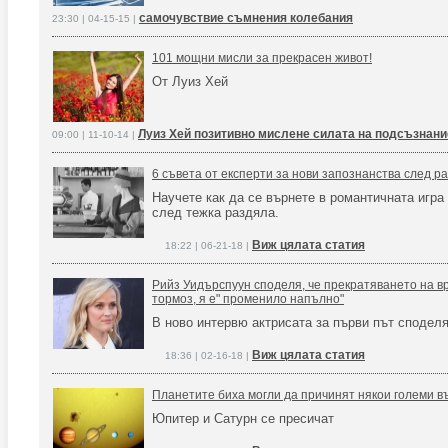
самочувствие съмнения колебания
23:30 | 04-15-15 |
101 мощни мисли за прекрасен живот!
От Луиз Хей
Луиз Хей позитивно мислене силата на подсъзнани
09:00 | 11-10-14 |
6 съвета от експерти за нови запознанства след р
Научете как да се върнете в романтичната игра
след тежка раздяла.
Виж цялата статия
18:22 | 06-21-18 |
Рийз Уидърспуун споделя, че прекратяването на в
тормоз, я е" променило напълно"
В ново интервю актрисата за първи път споделя
Виж цялата статия
18:36 | 02-16-18 |
Планетите биха могли да причинят някои големи 
Юпитер и Сатурн се пресичат