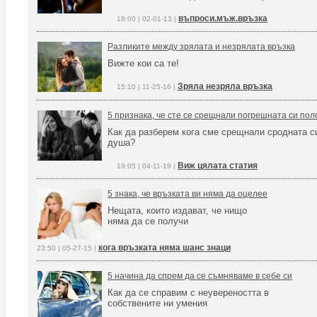
въпроси.мъж.връзка
18:00 | 02-01-13 |
Разликите между зрялата и незрялата връзка
Вижте кои са тe!
Зряла незряла връзка
15:10 | 11-25-16 |
5 признака, че сте се срещнали погрешната си пол
Как да разберем кога сме срещнали сродната с
душа?
Виж цялата статия
19:05 | 04-11-19 |
5 знака, че връзката ви няма да оцелее
Нещата, които издават, че нищо
няма да се получи
кога връзката няма шанс знаци
23:50 | 05-27-15 |
5 начина да спрем да се съмняваме в себе си
Как да се справим с неувереността в
собствените ни умения