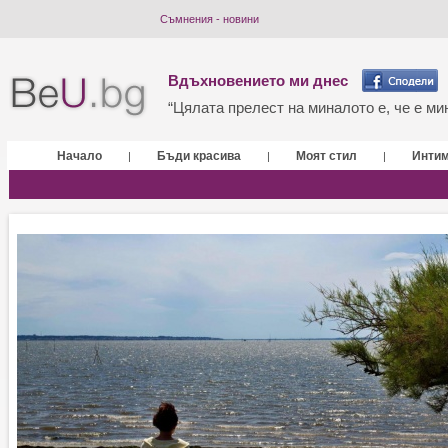
Съмнения - новини
Вдъхновението ми днес
“Цялата прелест на миналото е, че е мин
Начало
Бъди красива
Моят стил
Инти
|
|
|