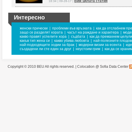
Виж цялата статия
18:34 | 09-28-17 |
Интересно
женски прически
|
проблеми във връзката
|
как да отслабнем пр
защо се разделят хората
|
часът на раждане и характера
|
моде
какво правят успелите хора
|
съдбата
|
как да премахнем целул
какъв тип жена си
|
какво убива любовта
|
най-полезните плодов
най-подходящите зодии за брак
|
модерни визии за есента
|
иде
създадени ли сте един за друг
|
неустоим грим
|
как да се храни
Copyright © 2010 BEU All rights reserved. |
Colocation @ Sofia Data Center