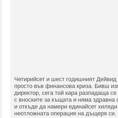
Четирийсет и шест годишният Дейвид
просто във финансова криза. Бивш и
директор, сега той кара разпадаща се
с вноските за къщата и няма здравна 
и откъде да намери единайсет хиляди
неотложната операция на дъщеря си. 