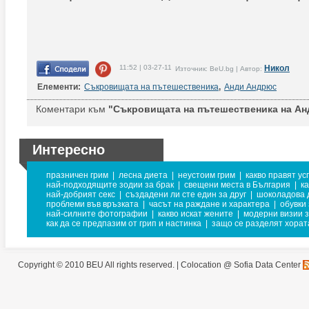
11:52 | 03-27-11
Никол
Източник: BeU.bg | Автор:
Елементи:
Съкровищата на пътешественика
,
Анди Андрюс
Коментари към
"Съкровищата на пътешественика на Ан
Интересно
празничен грим
|
лесна диета
|
неустоим грим
|
какво правят ус
най-подходящите зодии за брак
|
свещени места в България
|
к
най-добрият секс
|
създадени ли сте един за друг
|
шоколадова 
проблеми във връзката
|
часът на раждане и характера
|
обувки
най-силните фотографии
|
какво искат жените
|
модерни визии з
как да се предпазим от грип и настинка
|
защо се разделят хорат
Copyright © 2010 BEU All rights reserved. |
Colocation @ Sofia Data Center