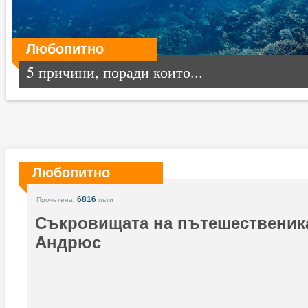
Любопитно
5 причини, поради които...
Любопитно
6816
Прочетена:
пъти
Съкровищата на пътешественик
Андрюс