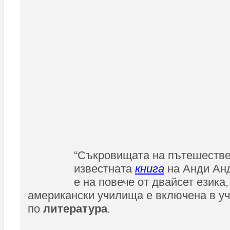
“Съкровищата на пътешествен
известната
книга
на Анди Ан
е на повече от двайсет езика,
американски училища е включена в у
по
литература
.