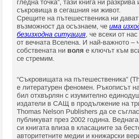
гледна точка”, тази книга ни разкрива
съкровища в сегашния ни живот.
Срещите на пътешественика ни дават
възможност да осъзнаем, че
има изхо
безизходна ситуация
, че всеки от на
от вечната Вселена. И най-важното – 
собствената ни
воля
е ключът към вс
се стремим.
“Съкровищата на пътешественика” (The 
е литературен феномен. Ръкописът н
бил отхвърлян с изумително единоду
издатели в САЩ в продължение на три
Thomas Nelson Publishers да се съглас
публикуват през 2002 година. Веднага
си книгата влиза в класациите за бест
авторитетните медии и книжарски вер