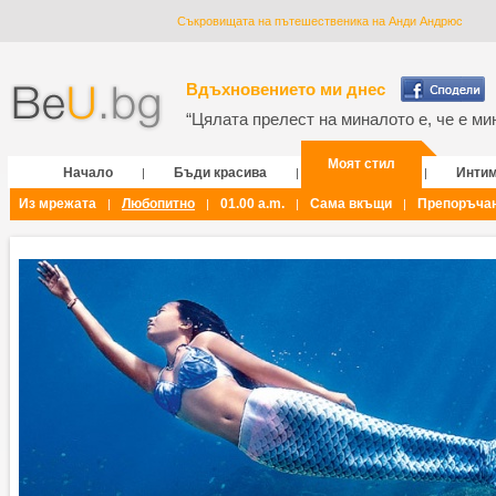
Съкровищата на пътешественика на Анди Андрюс
Вдъхновението ми днес
“Цялата прелест на миналото е, че е мин
Моят стил
Начало
Бъди красива
Инти
|
|
|
Из мрежата
Любопитно
01.00 a.m.
Сама вкъщи
Препоръча
|
|
|
|