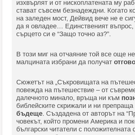
изхвърлят и от нископлатената му ра
стават съвсем безнадеждни. Когато к
на заледен мост, Дейвид вече не е си
да я овладее… Единственият въпрос, 
сърцето си е “Защо точно аз?”.
В този миг на отчаяние той все още не
малцината избрани да получат
отгов
Сюжетът на „Съкровищата на пътешес
повежда на пътешествие – от съврем
далечното минало, връща ни към
поз
библейските скрижали и ни препраща 
бъдеще
. Създадена от авторът на “П
човекът, който промени Америка и по
български читатели с положителната с