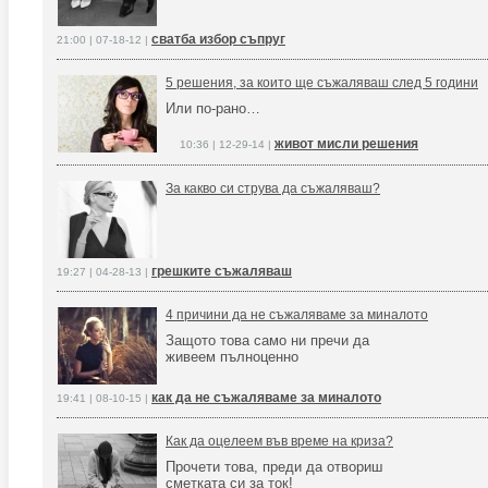
сватба избор съпруг
21:00 | 07-18-12 |
5 решения, за които ще съжаляваш след 5 години
Или по-рано…
живот мисли решения
10:36 | 12-29-14 |
За какво си струва да съжаляваш?
грешките съжаляваш
19:27 | 04-28-13 |
4 причини да не съжаляваме за миналото
Защото това само ни пречи да
живеем пълноценно
как да не съжаляваме за миналото
19:41 | 08-10-15 |
Как да оцелеем във време на криза?
Прочети това, преди да отвориш
сметката си за ток!