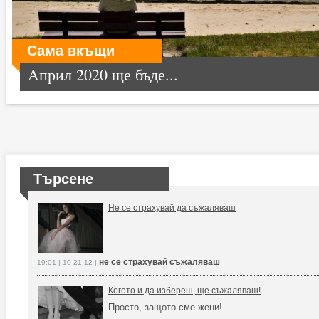
Сама вкъщи
Април 2020 ще бъде...
Търсене
Не се страхувай да съжаляваш
не се страхувай съжаляваш
19:01 | 10-21-12 |
Когото и да избереш, ще съжаляваш!
Просто, защото сме жени!