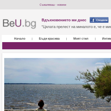
Съжаляваш - новини
Вдъхновението ми днес
“Цялата прелест на миналото е, че е мин
Начало
Бъди красива
Моят стил
Инти
|
|
|