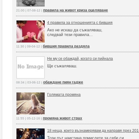
правила на живот криза оцеляване
21:00 | 07-08-12 |
4 правила за отношенията с бившия
Ако не искаш да съжаляваш,
следвай тези правила...
бившия правила раздяла
11:30 | 09-04-12 |
Не му се обаждай, когато си пийнала
Ще съжаляваш.
обаждане пиян гадже
08:34 | 03-06-12 |
Голямата промяна
промяна живот страх
11:55 | 05-12-16 |
18 неща, които възнамерявам да направя през 201
Този път наистина помислете за себе си