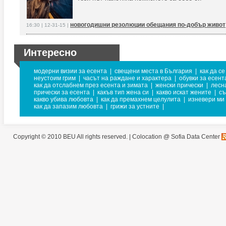
новогодишни резолюции обещания по-добър живот
16:30 | 12-31-15 |
Интересно
модерни визии за есента
|
свещени места в България
|
как да с
неустоим грим
|
часът на раждане и характера
|
обувки за есент
как да отслабнем през есента и зимата
|
женски прически
|
лесн
прически за есента
|
какъв тип жена си
|
какво искат жените
|
съ
какво убива любовта
|
как да премахнем целулита
|
изневери ми
как да запазим любовта
|
грижи за устните
|
Copyright © 2010 BEU All rights reserved. |
Colocation @ Sofia Data Center