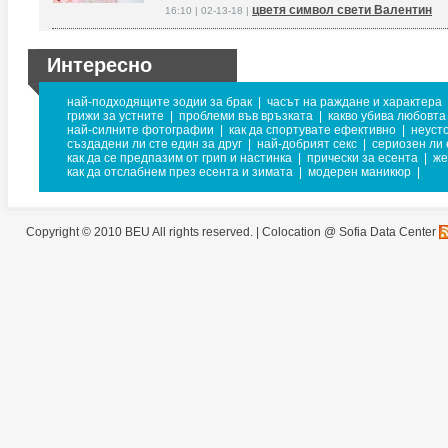
цветя символ свети Валентин
16:10 | 02-13-18 |
Интересно
най-подходящите зодии за брак
|
часът на раждане и характера
грижи за устните
|
проблеми във връзката
|
какво убива любовта
най-силните фотографии
|
как да спортувате ефективно
|
неуст
създадени ли сте един за друг
|
най-добрият секс
|
сериозен ли 
как да се предпазим от грип и настинка
|
прически за есента
|
же
как да отслабнем през есента и зимата
|
модерен маникюр
|
Copyright © 2010 BEU All rights reserved. |
Colocation @ Sofia Data Center