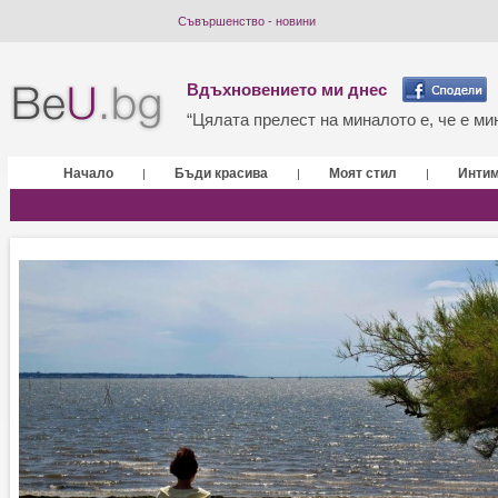
Съвършенство - новини
Вдъхновението ми днес
“Цялата прелест на миналото е, че е мин
Начало
Бъди красива
Моят стил
Инти
|
|
|