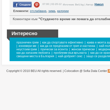
07:00 | 02-20-12
Никол
Източник: BeU.bg | Автор:
Елементи:
отслабване
,
зима
,
калории
Коментари към
"Студеното време ни помага да отслабн
Интересно
празничен грим
|
как да спортувате ефективно
|
каква е моята а
|
изневери ми
|
как да се предпазим от грип и настинка
|
най-пол
неустоим грим
|
прически за есента
|
женски прически
|
модерни
как да запазим любовта
|
проблеми във връзката
|
как да се хра
свещени места в България
|
най-добрият секс
|
защо се разделя
Copyright © 2010 BEU All rights reserved. |
Colocation @ Sofia Data Center