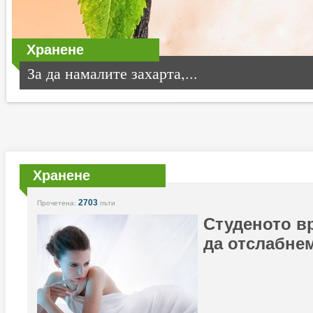
Хранене
За да намалите захарта,...
Хранене
2703
Прочетена:
пъти
Студеното в
да отслабне