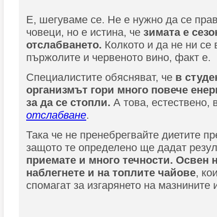
Е, шегуваме се. Не е нужно да се пра
човеци, но е истина, че
зимата е сезо
отслабването.
Колкото и да не ни се
пържолите и червеното вино, факт е.
Специалистите обясняват, че
в студе
организмът гори много повече енер
за да се стопли.
А това, естествено, 
отслабване
.
Така че не пренебрегвайте диетите пре
защото те определено ще дадат резул
приемате и много течности. Освен н
наблегнете и на топлите чайове
, ко
спомагат за изгарянето на мазнините 