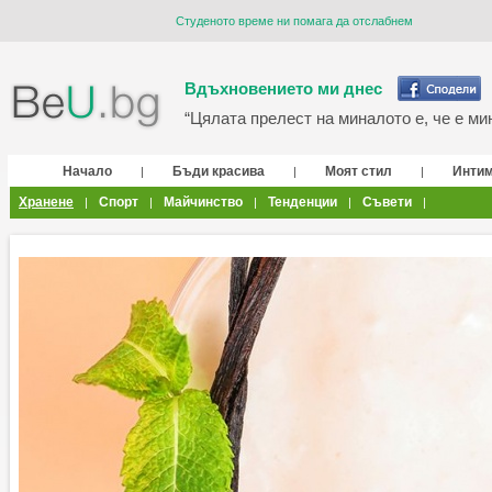
Студеното време ни помага да отслабнем
Вдъхновението ми днес
“Цялата прелест на миналото е, че е мин
Начало
Бъди красива
Моят стил
Инти
|
|
|
Хранене
Спорт
Майчинство
Тенденции
Съвети
|
|
|
|
|