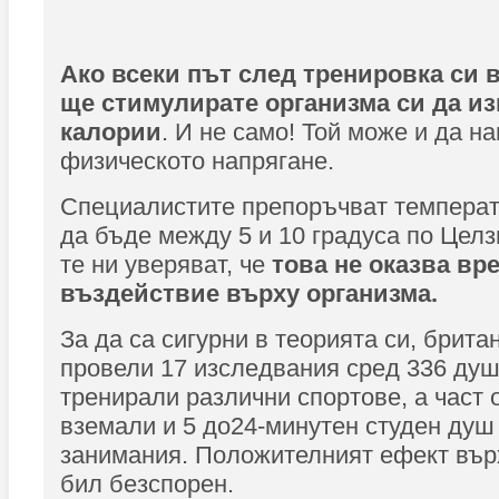
Ако всеки път след тренировка си 
ще стимулирате организма си да и
калории
. И не само! Той може и да н
физическото напрягане.
Специалистите препоръчват температ
да бъде между 5 и 10 градуса по Целз
те ни уверяват, че
това не оказва вр
въздействие върху организма.
За да са сигурни в теорията си, брита
провели 17 изследвания сред 336 душ
тренирали различни спортове, а част о
вземали и 5 до24-минутен студен душ
занимания. Положителният ефект вър
бил безспорен.