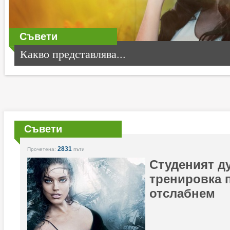
Съвети
Какво представлява...
Съвети
2831
Прочетена:
пъти
Студеният д
тренировка 
отслабнем