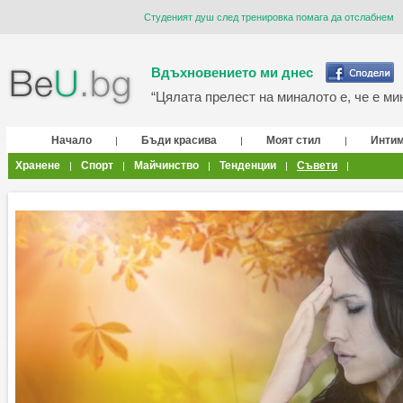
Студеният душ след тренировка помага да отслабнем
Вдъхновението ми днес
“Цялата прелест на миналото е, че е мин
Начало
Бъди красива
Моят стил
Инти
|
|
|
Хранене
Спорт
Майчинство
Тенденции
Съвети
|
|
|
|
|