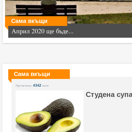
Сама вкъщи
Април 2020 ще бъде...
Сама вкъщи
4342
Прочетена:
пъти
Студена супа