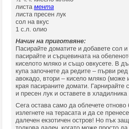
листа
мента
листа пресен лук
сол на вкус
1 с.л. олио
Начин на приготвяне:
Пасирайте доматите и добавете сол и
пасирайте и сърцевината на обеленот
киселото мляко и също овкусете. В д
купа започнете да редите – първи ред 
авокадо, втори – кисело мляко (може 
края пасираните домати. Гарнирайте с
и пресен лук и оставете в хладилника 
Сега остава само да облечете отново 
излегнете на терасата и да се пренесе
далечен екзотичен остров! Но пък за
толкова далеч, когато може просто да