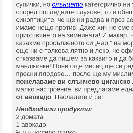
супички, но
слънцето
категорично ни 
според последните слухове, то е обе
синоптиците, че ще ни радва и през с
имаме нещо против! Даже хич не сме 
приготвянето на зимнината! И макар, 
казахме просълзеното си „Чао!” на мо
още ни е толкова лятно и леко, че оф
отказваме да пишем за каквито и да 
манджички! Поне още месец ще се рад
пресни плодове… после ще му мислим
пожелаваме ви слънчево циганско 
малко настроение, ви предлагаме ед
от авокадо
! Насладете й се!
Необходими продукти:
2 домата
1 авокадо
½ ч.ч. кисело мляко