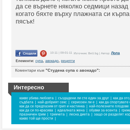
да се върнете няколко седмици назад
когато бяхте върху плажната си кърп
пясък!
10:11 | 09-01-11
Лола
Източник: BeU.bg | Автор:
Елементи:
супа
,
авокадо
,
рецепти
Коментари към
"Студена супа с авокадо":
Интересно
какво убива любовта
|
създадени ли сте един за друг
|
как да от
съдбата
|
най-добрият секс
|
сериозен ли е
|
как да спортувате
как да се предпазим от грип и настинка
|
най-полезните плодове 
как да си по-красива
|
идеалната жена
|
обувки за есента
|
гриж
празничен грим
|
трикчета
|
лесна диета
|
защо се разделят хо
какво той ще прости
|