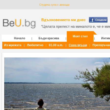
Студена супа с авокадо
Вдъхновението ми днес
“Цялата прелест на миналото е, че е мин
Моят стил
Начало
Бъди красива
Инти
|
|
|
Из мрежата
Любопитно
01.00 a.m.
Сама вкъщи
Препоръча
|
|
|
|