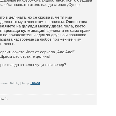
годарение на феромона андростенон, който създава
а обстановката около вас до степен „Супер
то в целината, но се оказва и, че тя има
тделянето му в човешкия организъм.
Освен това
елянето на флуиди между двата пола, което
азтърсваща кулминация!
Целината не само прави
а по-привлекателни един за друг, но и повишава
създава настроение за любов при жените и им
о-лесно.
сервитьорката Ивет от сериала „Ало,Ало!”
Щрьом със стръкче целина!
през щанда за зеленчуци тази вечер?
Никол
точник: BeU.bg | Автор:
а ":