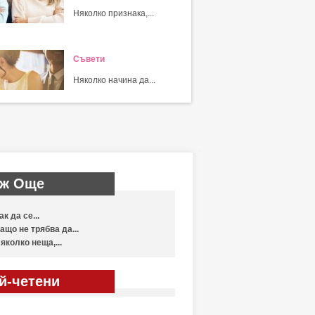
Няколко признака,...
Съвети
Няколко начина да...
ж Още
ак да се...
ащо не трябва да...
яколко неща,...
й-четени