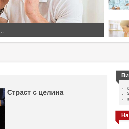
..
Ви
К
Страст с целина
З
Н
На