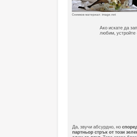
Снимков материал: image.net
Ако искате да за
любим, устройте 
Да, звучи абсурдно, но
според
партньор стрък от този зел