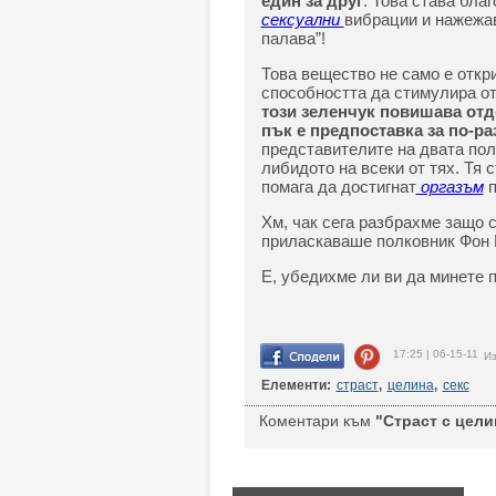
един за друг
. Това става бла
сексуални
вибрации и нажежав
палава”!
Това вещество не само е откри
способността да стимулира о
този зеленчук повишава отд
пък е предпоставка за по-р
представителите на двата пол
либидото на всеки от тях. Тя 
помага да достигнат
оргазъм
п
Хм, чак сега разбрахме защо 
приласкаваше полковник Фон 
Е, убедихме ли ви да минете 
17:25 | 06-15-11
Из
Елементи:
страст
,
целина
,
секс
Коментари към
"Страст с целин