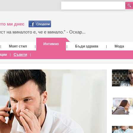
то ми днес
т на миналото е, че е минало.” - Оскар...
Интимно
Моят стил
Бъди здрава
Мода
|
|
|
|
нции
Съвети
|
|