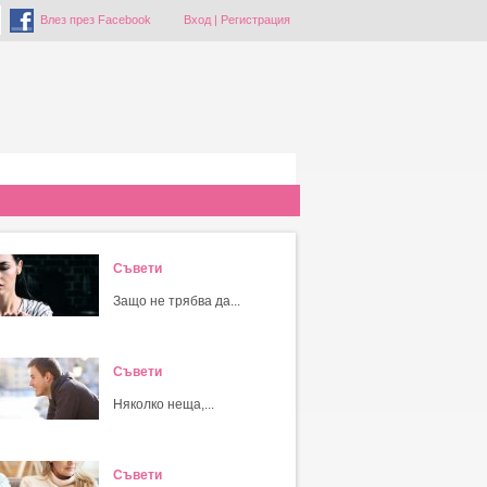
Влез през Facebook
Вход
|
Регистрация
Съвети
Защо не трябва да...
Съвети
Няколко неща,...
Съвети