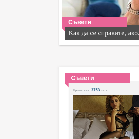
Съвети
Как да се справите, ако.
Съвети
3753
Прочетена:
пъти