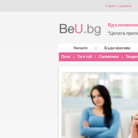
Страст с целина
Вдъхновение
“Цялата прелес
Начало
Бъди красива
|
Пози
Ти и той
Силиконки
Тенде
|
|
|