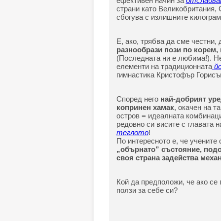
ефективен начин за
отслабва
страни като Великобритания, 
сбогува с излишните килограм
Е, ако, трябва да сме честни,
разнообрази пози по корем, 
(Последната ни е любима!). 
елементи на традиционната
йо
гимнастика Кристофър Горисъ
Според него
най-добрият уре
копринен хамак
, окачен на т
остров = идеалната комбинация
редовно си висите с главата н
теглото
!
По интересното е, че учените
„обърнато” състояние, подо
своя страна задейства меха
Кой да предположи, че ако се
ползи за себе си?