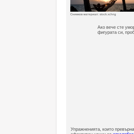
Снимков материал: stock.xchng
Ако вече сте умор
фигурата си, проб
Упражненията, които превърна