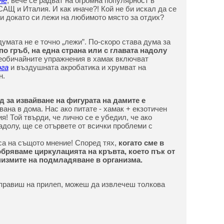
не
, вече се радват на огромна популярност в
САЩ и Италия. И как иначе?! Кой не би искал да се
и докато си лежи на любимото място за отдих?
 думата не е точно „лежи”. По-скоро става дума за
по гръб, на една страна или с главата надолу
Необичайните упражнения в хамак включват
га
и въздушната акробатика и хрумват на
н.
д за извайване на фигурата на дамите е
авана в дома. Нас ако питате - хамак + екзотичен
! Той твърди, че лично се е убедил, че ако
адолу, ще се отървете от всички проблеми с
 са на същото мнение! Според тях,
когато сме в
бряваме циркулацията на кръвта, което пък от
низмите на подмладяване в организма.
 правиш на прилеп, можеш да извлечеш толкова