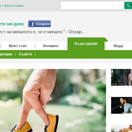
 с йога в хамак
то ми днес
т на миналото е, че е минало.” - Оскар...
Бъди здрава
Моят стил
Интимно
Мода
|
|
|
|
денции
Съвети
|
|