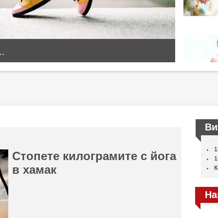
..
Ви
1
Стопете килограмите с йога
1
в хамак
К
На