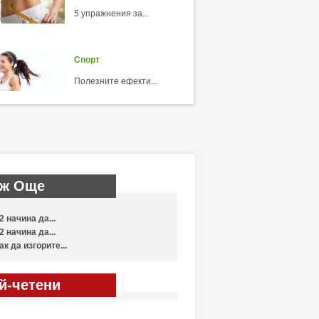
5 упражнения за...
Спорт
Полезните ефекти...
ж Още
2 начина да...
2 начина да...
ак да изгорите...
й-четени