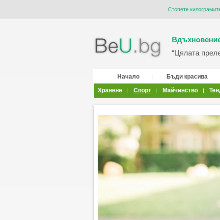
Стопете килограмите
Вдъхновение
“Цялата прелес
Начало
Бъди красива
|
Хранене
Спорт
Майчинство
Тен
|
|
|