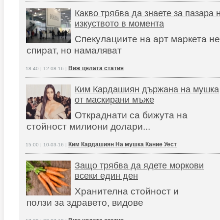
Какво трябва да знаете за пазара 
изкуството в момента
Спекулациите на арт маркета не
спират, но намаляват
Виж цялата статия
18:40 | 12-08-16 |
Ким Кардашиян държана на мушка
от маскирани мъже
Откраднати са бижута на
стойност милиони долари...
Ким Кардашиян На мушка Кание Уест
15:00 | 10-03-16 |
Защо трябва да ядете моркови
всеки един ден
Хранителна стойност и
ползи за здравето, видове