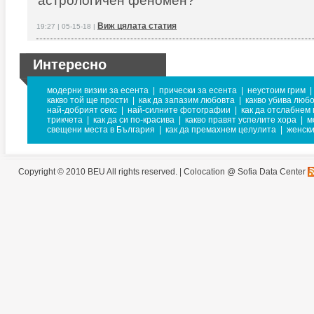
астрологичен феномен?
Виж цялата статия
19:27 | 05-15-18 |
Интересно
модерни визии за есента
|
прически за есента
|
неустоим грим
|
какво той ще прости
|
как да запазим любовта
|
какво убива люб
най-добрият секс
|
най-силните фотографии
|
как да отслабнем 
трикчета
|
как да си по-красива
|
какво правят успелите хора
|
м
свещени места в България
|
как да премахнем целулита
|
женски
Copyright © 2010 BEU All rights reserved. |
Colocation @ Sofia Data Center