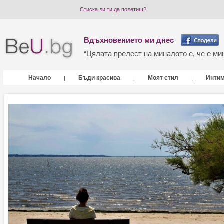
Стиска ли ти да полетиш?
Вдъхновението ми днес
“Цялата прелест на миналото е, че е мин
Начало
Бъди красива
Моят стил
Инти
|
|
|