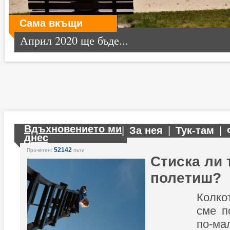
Сама вкъщи
Април 2020 ще бъде...
Вдъхновението ми
|
За нея
|
Тук-там
|
днес
52142
Прочетен:
пъти
Стиска ли 
полетиш?
Колко
сме п
по-ма