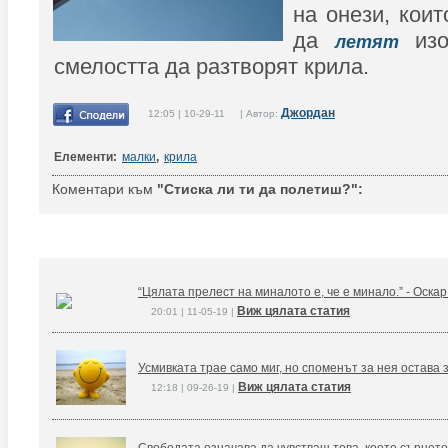
на онези, коит
да
из
летят
смелостта да разтворят крила.
Джордан
12:05 | 10-29-11 | Автор:
Елементи:
малки
,
крила
Коментари към
"Стиска ли ти да полетиш?":
“Цялата прелест на миналото е, че е минало.” - Оска
Виж цялата статия
20:01 | 11-05-19 |
Усмивката трае само миг, но споменът за нея остава 
Виж цялата статия
12:18 | 09-26-19 |