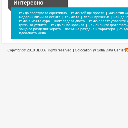
Интересно
как да спортувате ефективно
|
какво той ще прости
|
какъв тип ж
модерни визии за есента
|
трикчета
|
лесни прически
|
най-добр
каква е моята аура
|
шоколадова диета
|
какво правят успелите 
грижи за устните
|
как да си по-красива
|
най-силните фотограф
защо се разделят хората
|
часът на раждане и характера
|
създ
идеалната жена
|
Copyright © 2010 BEU All rights reserved. |
Colocation @ Sofia Data Center