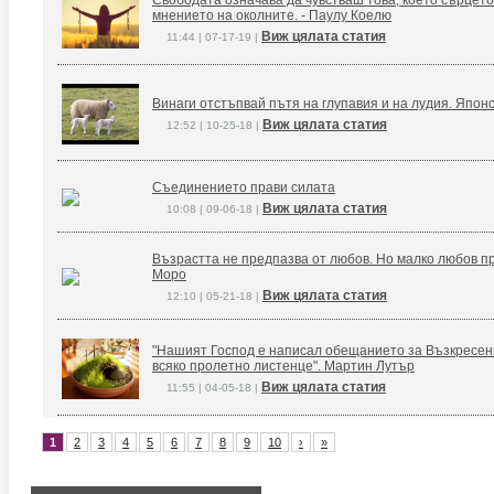
Свободата означава да чувстваш това, което сърцето
мнението на околните. - Паулу Коелю
Виж цялата статия
11:44 | 07-17-19 |
Винаги отстъпвай пътя на глупавия и на лудия. Япон
Виж цялата статия
12:52 | 10-25-18 |
Съединението прави силата
Виж цялата статия
10:08 | 09-06-18 |
Възрастта не предпазва от любов. Но малко любов п
Моро
Виж цялата статия
12:10 | 05-21-18 |
"Нашият Господ е написал обещанието за Възкресение
всяко пролетно листенце". Мартин Лутър
Виж цялата статия
11:55 | 04-05-18 |
1
2
3
4
5
6
7
8
9
10
›
»