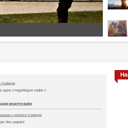
На
с стафиди
а едно следобедно кафе с
адки рецепти кафе
шаран с орехи и стафиди
ен без шаран!