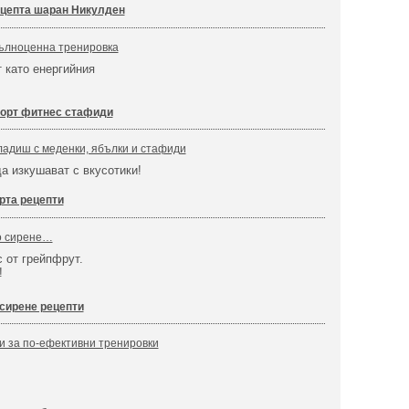
цепта шаран Никулден
ълноценна тренировка
 като енергийния
орт фитнес стафиди
ладиш с меденки, ябълки и стафиди
да изкушават с вкусотики!
рта рецепти
о сирене…
 от грейпфрут.
!
сирене рецепти
и за по-ефективни тренировки