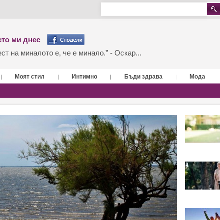
то ми днес
т на миналото е, че е минало.” - Оскар...
Моят стил
Интимно
Бъди здрава
Мода
|
|
|
|