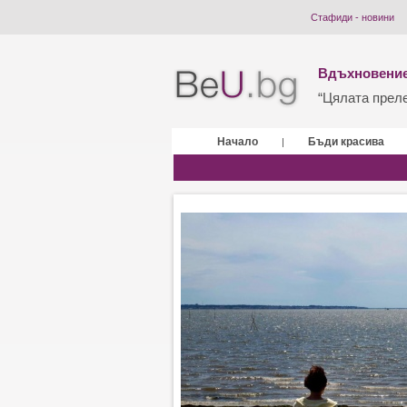
Стафиди - новини
Вдъхновение
“Цялата прелес
Начало
Бъди красива
|