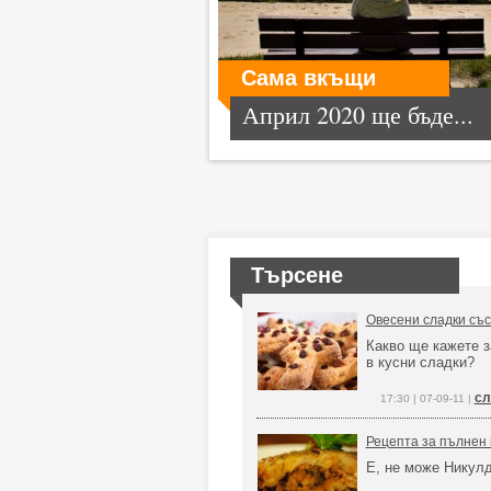
Сама вкъщи
Април 2020 ще бъде...
Търсене
Овесени сладки съ
Какво ще кажете з
в кусни сладки?
сл
17:30 | 07-09-11 |
Рецепта за пълнен 
Е, не може Никулд