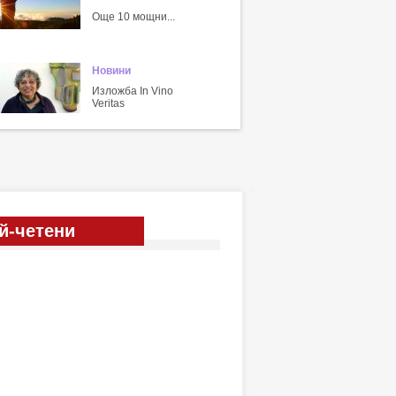
Още 10 мощни...
Новини
Изложба In Vino
Veritas
й-четени