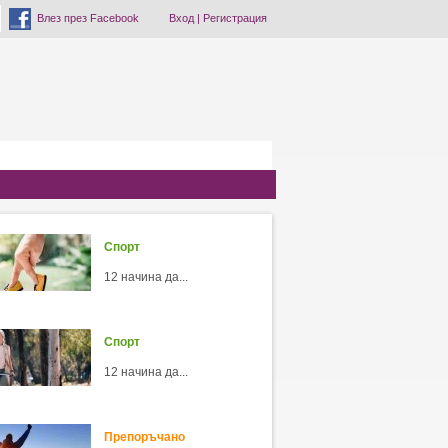
Влез през Facebook
Вход
|
Регистрация
Спорт
12 начина да...
Спорт
12 начина да...
Препоръчано