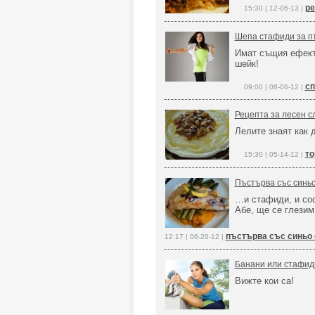
ре
15:30 | 12-06-13 |
Шепа стафиди за п
Имат същия ефект
шейк!
сп
09:00 | 08-06-12 |
Рецепта за лесен с
Лелите знаят как 
то
15:30 | 05-14-12 |
Пъстърва със синь
…и стафиди, и сос
Абе, ще се глезим
пъстърва със синьо 
12:17 | 06-20-12 |
Банани или стафид
Вижте кои са!