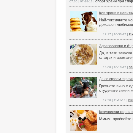
спорт храни при спо
07:00 | 07-18-13 |
Кои храни и напитк
Най-токсичните чо
домашен любимец
Ви
17:17 | 10-30-17 |
Здравословна и бър
Да, в тази закуск
сладък и ароматен
за
16:08 | 10-10-17 |
Да се сгреем с грея
Греяното вино е е
студените зимни 
ви
17:30 | 11-11-14 |
Козуначени кифли 
Мммм, пробвайте 