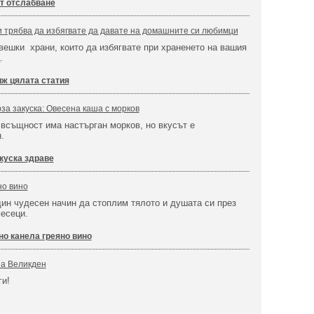
рт отслабване
и трябва да избягвате да давате на домашните си любимци
вешки храни, които да избягвате при храненето на вашия
.
ж цялата статия
за закуска: Овесена каша с морков
а всъщност има настърган морков, но вкусът е
.
куска здраве
но вино
дин чудесен начин да стоплим тялото и душата си през
месеци.
но канела греяно вино
за Великден
ги!