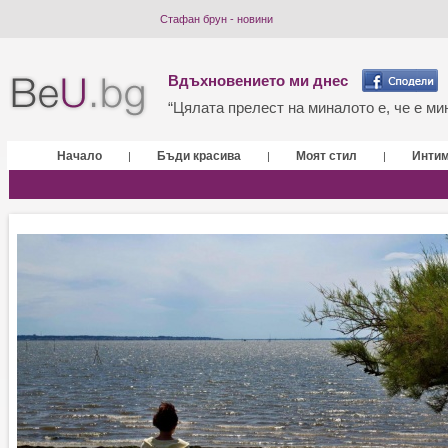
Стафан брун - новини
Вдъхновението ми днес
“Цялата прелест на миналото е, че е мин
Начало
Бъди красива
Моят стил
Инти
|
|
|