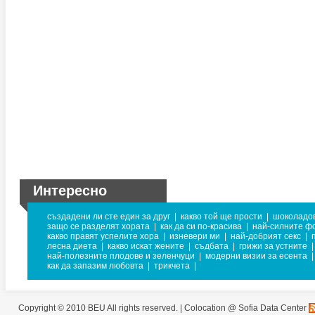
Интересно
създадени ли сте един за друг
|
какво той ще прости
|
шоколадо
защо се разделят хората
|
как да си по-красива
|
най-силните ф
какво правят успелите хора
|
изневери ми
|
най-добрият секс
|
лесна диета
|
какво искат жените
|
съдбата
|
грижи за устните
|
най-полезните плодове и зеленчуци
|
модерни визии за есента
|
как да запазим любовта
|
трикчета
|
Copyright © 2010 BEU All rights reserved. |
Colocation @ Sofia Data Center