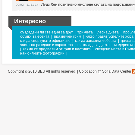
Луиз Хей позитивно мислене силата на подсъзнани
09:02 | 11-11-14 |
Интересно
създадени ли сте един за друг
|
трикчета
|
лесна диета
|
пробле
обувки за есента
|
празничен грим
|
какво правят успелите хора
как да спортувате ефективно
|
как да запазим любовта
|
грижи з
часът на раждане и характера
|
шоколадова диета
|
модерен ма
|
как да се предпазим от грип и настинка
|
свещени места в Бълг
най-силните фотографии
|
Copyright © 2010 BEU All rights reserved. |
Colocation @ Sofia Data Center