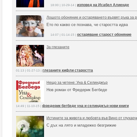
изповед на Исабел Алиенде
18:00 | 10-29-14 |
Лошото обоняние и остаряването вървят ръка за 
Ето по какво се познава, че старостта идва
остаряване старост обоняние
14:07 | 01-14-15 |
За глезаните
глезаните кифли старостта
01:13 | 01-27-13 |
Нещо за четене: Уна & Селинджър
Нов роман от Фредерик Бегбеде
фредерик бегбеде уна и селинджър нови книги
14:49 | 11-10-15 |
Истините за живота и любовта във Вино от глухарч
С дъх на лято и младежко безгрижие