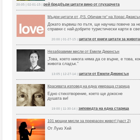
рей бредбъри цитати вино от глухарчета
20:05 | 02-01-15 |
Мъдри цитати от „P.S. Обичам те“ на Хорас Джаксъ
Докато вървиш по пътя, ще научиш повече за не
справки с най-добрите туристически карти в све
цитати от книги цитати за живота
20:00 | 01-27-15 |
Незабравими мисли от Емили Дикинсън
„Това, което никога няма да се върне, е това, к
живота сладък.“
цитати от Емили Дикинсън
13:05 | 12-27-14 |
Красивата изповед на една умираща старица
Едно стихотворение, което ще докосне
душата ви!
зиповедта на една старица
19:00 | 11-30-14 |
101 мощни мисли за прекрасен живот! (част 2)
От Луиз Хей