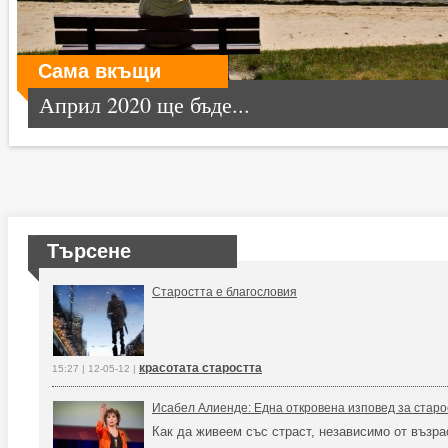
Сама вкъщи
Април 2020 ще бъде...
Търсене
Старостта е благословия
красотата старостта
15:27 | 12-05-12 |
Исабел Алиенде: Една откровена изповед за старо
Как да живеем със страст, независимо от възра