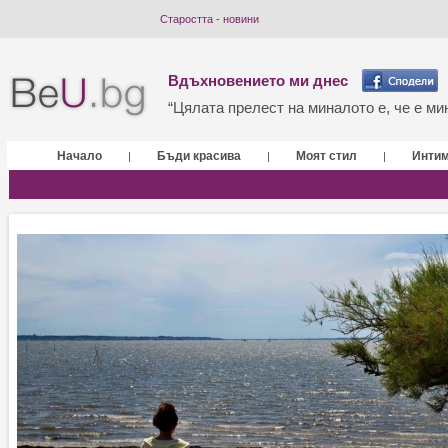
Старостта - новини
Вдъхновението ми днес
“Цялата прелест на миналото е, че е мин
Начало
Бъди красива
Моят стил
Инти
|
|
|