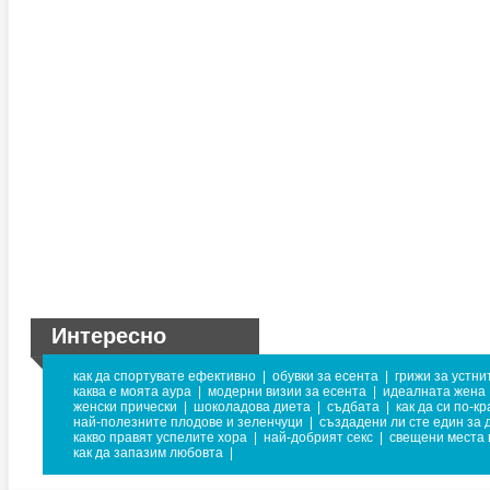
Интересно
как да спортувате ефективно
|
обувки за есента
|
грижи за устни
каква е моята аура
|
модерни визии за есента
|
идеалната жена
женски прически
|
шоколадова диета
|
съдбата
|
как да си по-к
най-полезните плодове и зеленчуци
|
създадени ли сте един за 
какво правят успелите хора
|
най-добрият секс
|
свещени места 
как да запазим любовта
|