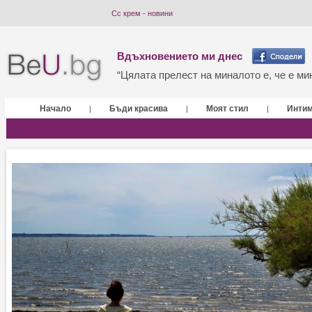
Сс крем - новини
Вдъхновението ми днес
“Цялата прелест на миналото е, че е мин
Начало
Бъди красива
Моят стил
Инти
|
|
|