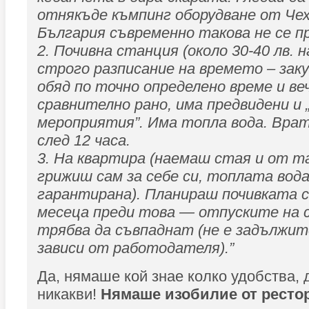
отнякъде къмпинг оборудване от Чехи
България съвременно такова не се п
2. Почивна станция (около 30-40 лв. 
строго разписание на времето – заку
обяд по точно определено време и ве
сравнително рано, има предвидени и
мероприятия”. Има топла вода. Вра
след 12 часа.
3. На квартира (наемаш стая и от 
грижиш сам за себе си, топлата вода
гарантирана). Планираш почивката с
месеца преди това — отпуските на 
трябва да съвпаднат (не е задължит
зависи от работодателя).”
Да, нямаше кой знае колко удобства, 
никакви!
Нямаше изобилие от ресто