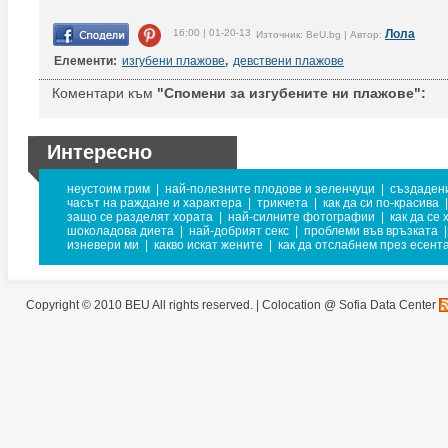
16:00 | 01-20-13
Лола
Източник: BeU.bg | Автор:
Елементи:
изгубени плажове
,
девствени плажове
Коментари към
"Спомени за изгубените ни плажове":
Интересно
неустоим грим
|
най-полезните плодове и зеленчуци
|
създадени
часът на раждане и характера
|
трикчета
|
как да си по-красива
|
защо се разделят хората
|
най-силните фотографии
|
как да се
шоколадова диета
|
най-добрият секс
|
проблеми във връзката
|
изневери ми
|
какво искат жените
|
как да отслабнем през есент
Copyright © 2010 BEU All rights reserved. |
Colocation @ Sofia Data Center