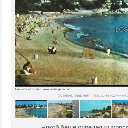
Снимков материал: www.lostbulgaria.com
Созопол, градският плаж, 60-те години на 
Някой беше определил морск