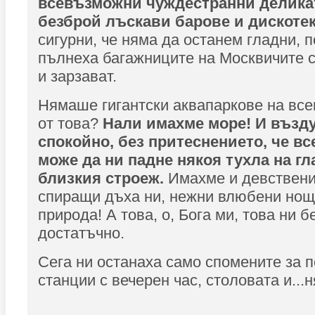
всевъзможни чуждестранни деликат
безброй лъскави барове и дискоте
сигурни, че няма да останем гладни, п
пълнеха багажниците на Москвичите с
и зарзават.
Нямаше гигантски аквапаркове на всек
от това?
Нали имахме море! И възд
спокойно, без притеснението, че в
може да ни падне някоя тухла на гл
близкия строеж.
Имахме и девствени
спиращи дъха ни, нежни влюбени нощ
природа! А това, о, Бога ми, това ни 
достатъчно.
Сега ни останаха само спомените за 
станции с вечерен час, столовата и...