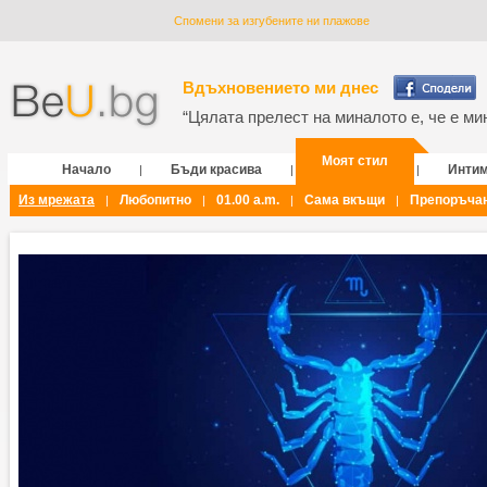
Спомени за изгубените ни плажове
Вдъхновението ми днес
“Цялата прелест на миналото е, че е мин
Моят стил
Начало
Бъди красива
Инти
|
|
|
Из мрежата
Любопитно
01.00 a.m.
Сама вкъщи
Препоръча
|
|
|
|