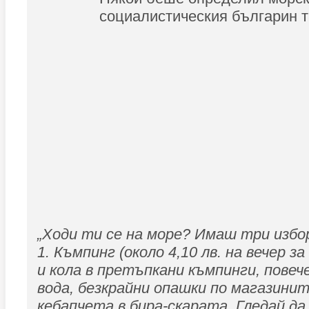
социалистическия българин т
„Ходи ти се на море? Имаш три избо
1. Къмпинг (около 4,10 лв. на вечер з
и кола в претъпкани къмпинги, повеч
вода, безкрайни опашки по магазинит
кебапчета в бира-скарата. Гледай да