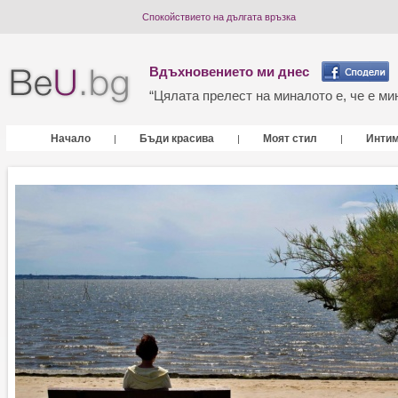
Спокойствието на дългата връзка
Вдъхновението ми днес
“Цялата прелест на миналото е, че е мин
Начало
Бъди красива
Моят стил
Инти
|
|
|