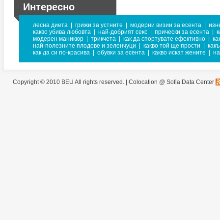
Интересно
лесна диета
|
грижи за устните
|
модерни визии за есента
|
изн
какво убива любовта
|
най-добрият секс
|
прически за есента
|
к
модерен маникюр
|
трикчета
|
как да спортувате ефективно
|
ка
най-полезните плодове и зеленчуци
|
какво той ще прости
|
какъ
как да си по-красива
|
обувки за есента
|
какво искат жените
|
на
Copyright © 2010 BEU All rights reserved. |
Colocation @ Sofia Data Center