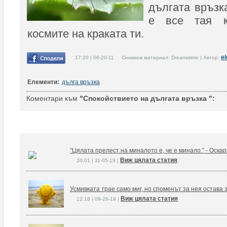
дългата връзка
е все тая к
космите на краката ти.
e
17:20 | 06-20-11 Снимков материал: Dreamstime | Автор:
Елементи:
дълга връзка
Коментари към
"Спокойствието на дългата връзка ":
“Цялата прелест на миналото е, че е минало.” - Оска
Виж цялата статия
20:01 | 11-05-19 |
Усмивката трае само миг, но споменът за нея остава 
Виж цялата статия
12:18 | 09-26-19 |