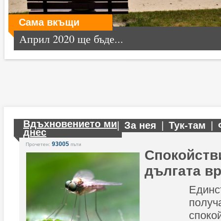
Сама вкъщи
Април 2020 ще бъде...
Вдъхновението ми
|
За нея
|
Тук-там
|
днес
93005
Прочетен:
пъти
Спокойств
дългата в
Единс
пол
спок