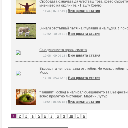
Свободата означава да чувстваш това, което сърцето
мнението на околните. - Паулу Коелю
Виж цялата статия
11:44 | 07-17-19 |
Винаги отстъпвай пътя на глупавия и на лудия. Япон
Виж цялата статия
12:52 | 10-25-18 |
Съединението прави силата
Виж цялата статия
10:08 | 09-06-18 |
Възрастта не предпазва от любов. Но малко любов п
Моро
Виж цялата статия
12:10 | 05-21-18 |
"Нашият Господ е написал обещанието за Възкресение
всяко пролетно листенце". Мартин Лутър
Виж цялата статия
11:55 | 04-05-18 |
1
2
3
4
5
6
7
8
9
10
›
»