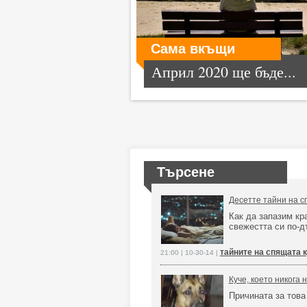
Сама вкъщи
Април 2020 ще бъде...
Търсене
Десетте тайни на с
Как да запазим кр
свежестта си по-д
тайните на спящата 
21:00 | 10-30-14 |
Куче, което никога 
Причината за това