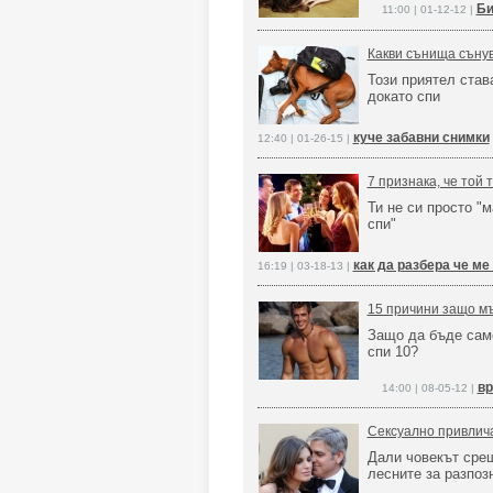
Би
11:00 | 01-12-12 |
Какви сънища сънув
Този приятел ста
докато спи
куче забавни снимки
12:40 | 01-26-15 |
7 признака, че той 
Ти не си просто "м
спи"
как да разбера че ме
16:19 | 03-18-13 |
15 причини защо мъ
Защо да бъде само
спи 10?
вр
14:00 | 08-05-12 |
Сексуално привлича
Дали човекът срещ
лесните за разпоз