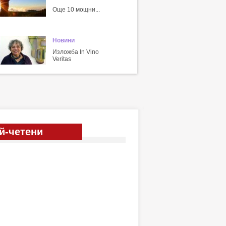
Още 10 мощни...
Новини
Изложба In Vino
Veritas
й-четени