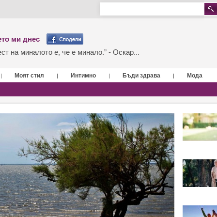
то ми днес
т на миналото е, че е минало.” - Оскар...
Моят стил
Интимно
Бъди здрава
Мода
|
|
|
|