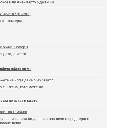
онсе Блу Айви Картър Джей Зи
а кучето? (снимки)
ва фотомодел,
те обича: Номер 3
ацката, с която
 обича обича ли ме
жете не искат да се обвързват?
 с 1 жена, като може да
ъзка не искат мъжете
не - по тембъра
у вас иска или не да спи с вас вече е сред едно от
наване неща.