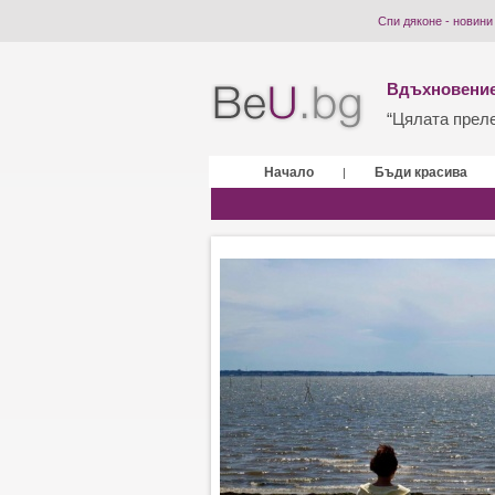
Спи дяконе - новини
Вдъхновение
“Цялата прелес
Начало
Бъди красива
|