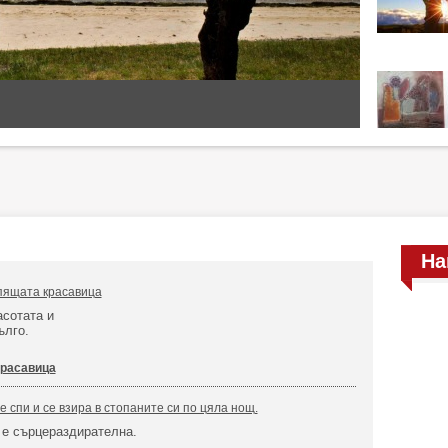
На
пящата красавица
асотата и
ълго.
красавица
не спи и се взира в стопаните си по цяла нощ.
 е сърцераздирателна.