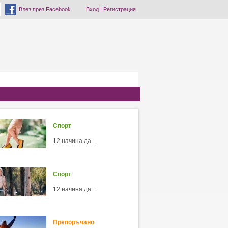
Влез през Facebook
Вход
|
Регистрация
Спорт
12 начина да...
Спорт
12 начина да...
Препоръчано