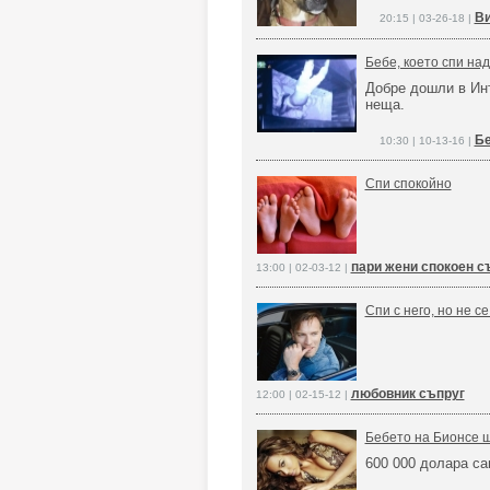
Ви
20:15 | 03-26-18 |
Бебе, което спи над
Добре дошли в Инт
неща.
Бе
10:30 | 10-13-16 |
Спи спокойно
пари жени спокоен с
13:00 | 02-03-12 |
Спи с него, но не с
любовник съпруг
12:00 | 02-15-12 |
Бебето на Бионсе щ
600 000 долара с