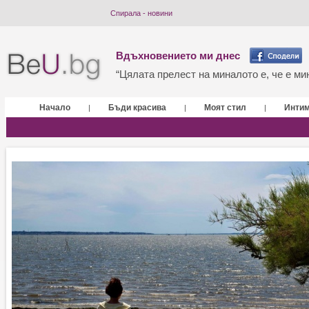
Спирала - новини
Вдъхновението ми днес
“Цялата прелест на миналото е, че е мин
Начало
Бъди красива
Моят стил
Инти
|
|
|