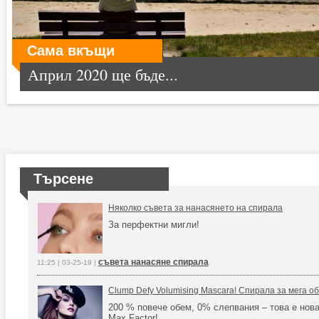
Сама вкъщи
Април 2020 ще бъде...
Търсене
Няколко съвета за нанасянето на спирала
За перфектни мигли!
съвета нанасяне спирала
11:25 | 03-25-19 |
Clump Defy Volumising Mascara! Спирала за мега о
200 % повече обем, 0% слепвания – това е нов
Max Factor!