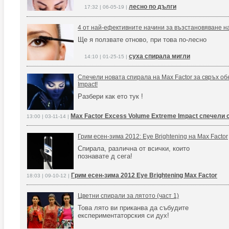
лесно по дълги
17:32 | 06-05-19 |
4 от най-ефективните начини за възстановяване н
Ще я ползвате отново, при това по-лесно
суха спирала мигли
14:10 | 01-25-15 |
Спечели новата спирала на Max Factor за свръх об
Impact!
Разбери как ето тук !
Max Factor Excess Volume Extreme Impact спечели 
13:00 | 03-11-14 |
Грим есен-зима 2012: Eye Brightening на Max Factor
Спирала, различна от всички, които
познавате д сега!
Грим есен-зима 2012 Eye Brightening Max Factor
18:03 | 09-10-12 |
Цветни спирали за лятото (част 1)
Това лято ви приканва да събудите
експериментаторския си дух!