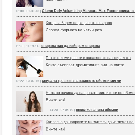
Clump Defy Volumising Mascara Max Factor спирала
16:00 | 01-30-13 |
Как да изберем подходящата спирала
Според формата на четчицата
спирала как да изберем спирала
11:30 | 11-29-14 |
Петте големи грешки в нанасянето на спиралата
Които съсипват драматичния вид на очите
спирала грешки в нанасянето обемни мигли
13:22 | 03-02-15 |
Няколко начина да направите миглите си по-обемн
Вижте как!
няколко начина обемни
14:20 | 07-05-19 |
Как лесно да направите миглите си да изглежат по
Вижте как!