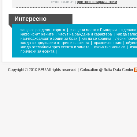
цветове спирала грим
12:00 | 08-01-11 |
Интересно
защо се разделят хората
|
свещени места в България
|
идеална
какво искат жените
|
часът на раждане и характера
|
как да зап
най-подходящите зодии за брак
|
как да се храним
|
лесни приче
как да се предпазим от грип и настинка
|
празничен грим
|
обувк
как да отслабнем през есента и зимата
|
какъв тип жена си
|
изн
прически за есента
|
Copyright © 2010 BEU All rights reserved. |
Colocation @ Sofia Data Center