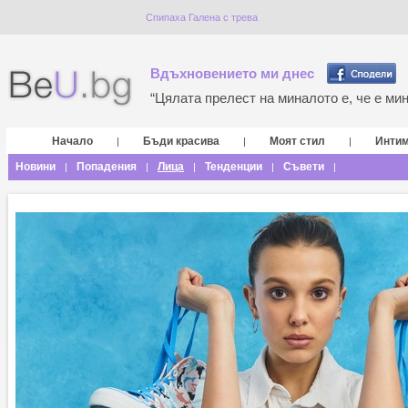
Спипаха Галена с трева
Вдъхновението ми днес
“Цялата прелест на миналото е, че е мина
Начало
Бъди красива
Моят стил
Инти
|
|
|
Новини
Попадения
Лица
Тенденции
Съвети
|
|
|
|
|