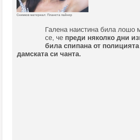
Снимков материал: Планета пайнер
Галена наистина била лошо 
се, че
преди няколко дни и
била спипана от полицията
дамската си чанта.