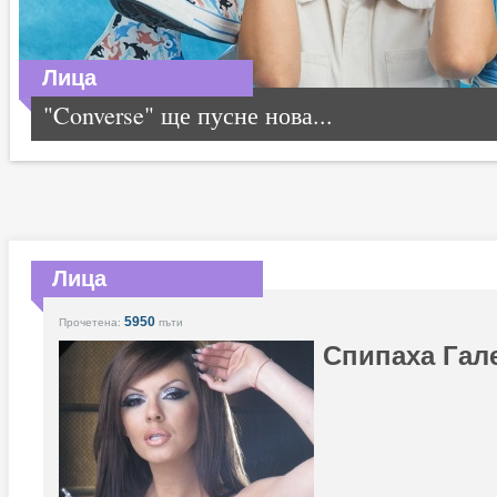
Лица
"Converse" ще пусне нова...
Лица
5950
Прочетена:
пъти
Спипаха Гале