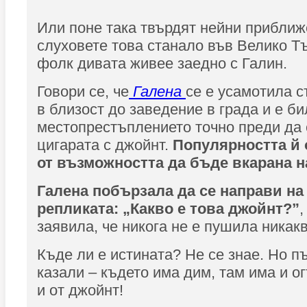
Или поне така твърдят нейни приближ
слуховете това станало във Велико Т
фолк дивата живее заедно с Галин.
Говори се, че
Галена
се е усамотила с
в близост до заведение в града и е би
местопрестъплението точно преди да 
цигарата с джойнт.
Популярността й 
от възможността да бъде вкарана н
Галена побързала да се направи на
репликата: „Какво е това джойнт?”
,
заявила, че никога не е пушила никакв
Къде ли е истината? Не се знае. Но пъ
казали – където има дим, там има и о
и от джойнт!