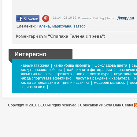
11:14 | 02-16-12
Джордан
Източник: BeU.bg | Автор:
Елементи:
Галена
,
марихуана
,
затвор
Коментари към
"Спипаха Галена с трева":
Интересно
идеалната жена
|
какво убива любовта
|
шоколадова диета
|
съ
как да запазим любовта
|
най-силните фотографии
|
празничен 
какъв тип жена си
|
трикчета
|
каква е моята аура
|
неустоим гр
как да спортувате ефективно
|
часът на раждане и характера
|
н
как да се предпазим от грип и настинка
|
модерен маникюр
|
лес
сериозен ли е
|
Copyright © 2010 BEU All rights reserved. |
Colocation @ Sofia Data Center