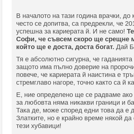
В началото на тази година врачки, до
често се допитва, са предрекли, че 201
успешна за кариерата й. И не само!
Те
Софи, че съвсем скоро ще срещне 
който ще е доста, доста богат.
Дай Б
Тя е абсолютно сигурна, че гаданията
защото има пълно доверие на пророч
повече, че кариерата й наистина е тр
стремглаво нагоре, точно както са й ка
Е, ние определено ще се радваме ако
за любовта няма никакви граници и б
Така де, може според едни това да е 
Златките, но е крайно време някой да
тези хубавици!