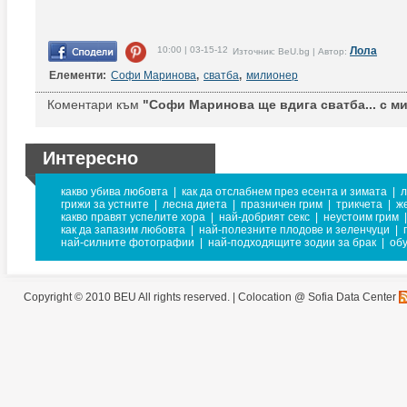
10:00 | 03-15-12
Лола
Източник: BeU.bg | Автор:
Елементи:
Софи Маринова
,
сватба
,
милионер
Коментари към
"Софи Маринова ще вдига сватба... с м
Интересно
какво убива любовта
|
как да отслабнем през есента и зимата
|
л
грижи за устните
|
лесна диета
|
празничен грим
|
трикчета
|
ж
какво правят успелите хора
|
най-добрият секс
|
неустоим грим
|
как да запазим любовта
|
най-полезните плодове и зеленчуци
|
най-силните фотографии
|
най-подходящите зодии за брак
|
обу
Copyright © 2010 BEU All rights reserved. |
Colocation @ Sofia Data Center