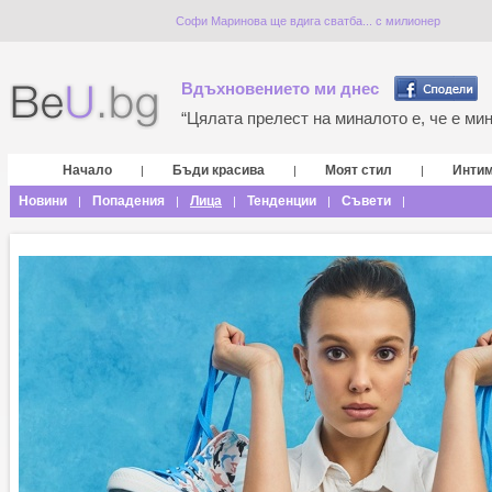
Софи Маринова ще вдига сватба... с милионер
Вдъхновението ми днес
“Цялата прелест на миналото е, че е мина
Начало
Бъди красива
Моят стил
Инти
|
|
|
Новини
Попадения
Лица
Тенденции
Съвети
|
|
|
|
|