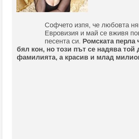
Софчето изпя, че любовта ня
Евровизия и май се вживя пов
песента си.
Ромската перла 
бял кон, но този път се надява той 
фамилията, а красив и млад милио