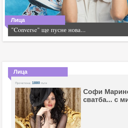
Лица
"Converse" ще пусне нова...
Лица
1880
Прочетена:
пъти
Софи Марино
сватба... с 