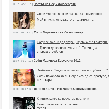
Светът на Софи философия
19:10 | 05-11-15 |
Софи Маринова ще вдига сватба... с милионер
Май и писна от мъжете от фамилията.
Софи Маринова сватба милионер
10:00 | 03-15-12 |
Софи се закани да докара „Евровизия” в България
„Трябва да казваш „Аз мога”! Трябва да
вярваш в себе си”!
Софи Маринова Евровизия 2012
11:00 | 03-04-12 |
Икебаната: „Задните ми части пеят по-хубаво от С
Софи накарала Деян Неделчев да се срамува, 
е българин
Деян Неделчев Икебаната Софи Маринова
10:00 | 04-02-12 |
Книгите, които да прочетем през юли
Какво харесахме за летния
месец