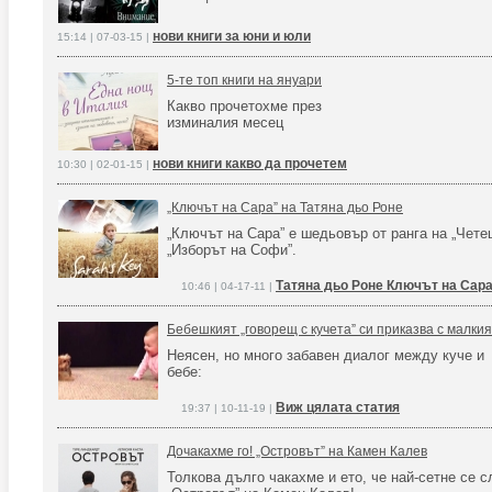
нови книги за юни и юли
15:14 | 07-03-15 |
5-те топ книги на януари
Какво прочетохме през
изминалия месец
нови книги какво да прочетем
10:30 | 02-01-15 |
„Ключът на Сара” на Татяна дьо Роне
„Ключът на Сара” е шедьовър от ранга на „Четец
„Изборът на Софи”.
Татяна дьо Роне Ключът на Сар
10:46 | 04-17-11 |
Бебешкият „говорещ с кучета” си приказва с малки
Неясен, но много забавен диалог между куче и
бебе:
Виж цялата статия
19:37 | 10-11-19 |
Дочакахме го! „Островът” на Камен Калев
Толкова дълго чакахме и ето, че най-сетне се 