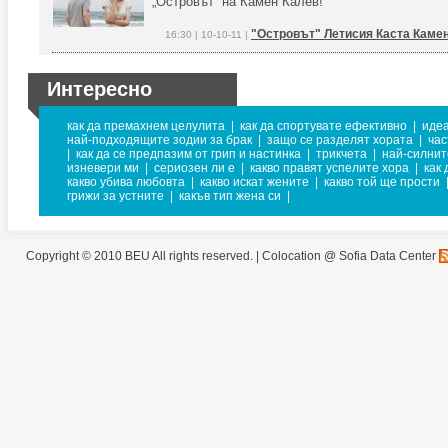
„Островът” на Камен Калев!
"Островът" Летисия Каста Каме
16:30 | 10-10-11 |
Интересно
как да премахнем целулита
|
как да спортувате ефективно
|
иде
най-подходящите зодии за брак
|
защо се разделят хората
|
час
|
как да се предпазим от грип и настинка
|
трикчета
|
най-силни
изневери ми
|
сериозен ли е
|
какво правят успелите хора
|
как
какво убива любовта
|
какво искат жените
|
какво той ще прости
грижи за устните
|
какъв тип жена си
|
Copyright © 2010 BEU All rights reserved. |
Colocation @ Sofia Data Center