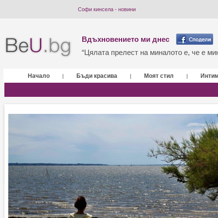
Софи кинсела - новини
Вдъхновението ми днес
“Цялата прелест на миналото е, че е мин
Начало
Бъди красива
Моят стил
Инти
|
|
|