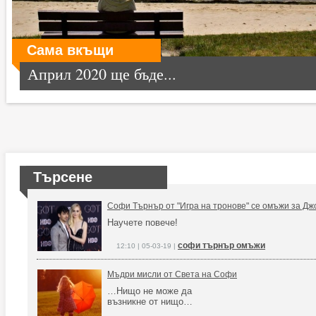
Сама вкъщи
Април 2020 ще бъде...
Търсене
Софи Търнър от "Игра на тронове" се омъжи за Дж
Научете повече!
софи търнър омъжи
12:10 | 05-03-19 |
Мъдри мисли от Света на Софи
…Нищо не може да
възникне от нищо…