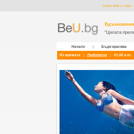
Солен кейк с гъбки
Вдъхновение
“Цялата прелес
Начало
Бъди красива
|
Из мрежата
Любопитно
01.00 a.m.
|
|