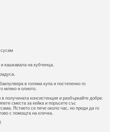
 сусам
 и кашкавала на кубченца.
радуса.
бакпулвера в голяма купа и постепенно го
о мляко и олиото.
 в получената консистенция и разбъркайте добре.
ипете сместа за кейка и поръсете със
ама. Ястието се пече около час, но преди да го
тово с помощта на клечка.
!