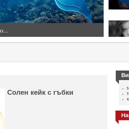
...
Ви
5
Солен кейк с гъбки
Т
4
На