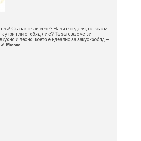
тели! Станахте ли вече? Нали е неделя, не знаем
– сутрин ли е, обяд ли е? Та затова сме ви
вкусно и лесно, което е идеално за закускообяд –
и! Мммм....