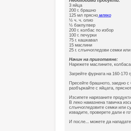
Необходими продукти:
3 яйца
200 г. брашно
125 мл прясно
мляко
½ ч. ч. олио
½ бакпулвер
200 г. колбас по избор
100 г. печурки
75 г. кашкавал
15 маслини
25 г. слънчогледови семки или
Начин на приготвяне:
Нарежете маслините, колбаса
Загрейте фурната на 160-170 г
Пресейте брашното, заедно с 
разбъркайте с яйцата, пряснот
Изсипете нарязаните продукти
В леко намазнена тавичка изс
слънчогледовите семки или сус
извадите, проверете дали е го
И после... можете да нападате