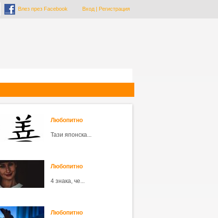
Влез през Facebook
Вход
|
Регистрация
Любопитно
Тази японска...
Любопитно
4 знака, че...
Любопитно