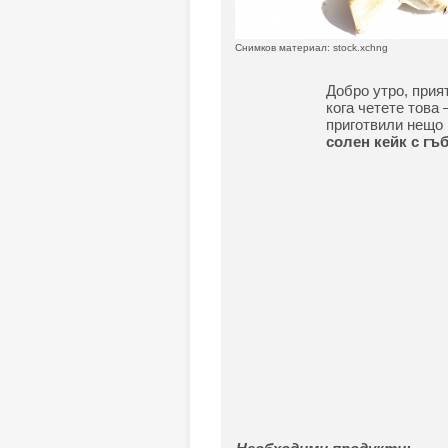
Снимков материал: stock.xchng
Добро утро, прия
кога четете това 
приготвили нещо 
солен кейк с гъб