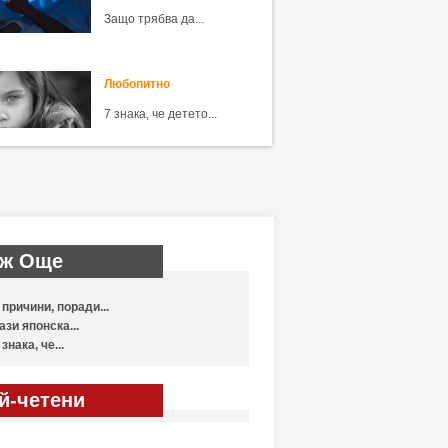
Защо трябва да...
Любопитно
7 знака, че детето...
ж Още
 причини, поради...
ази японска...
 знака, че...
й-четени