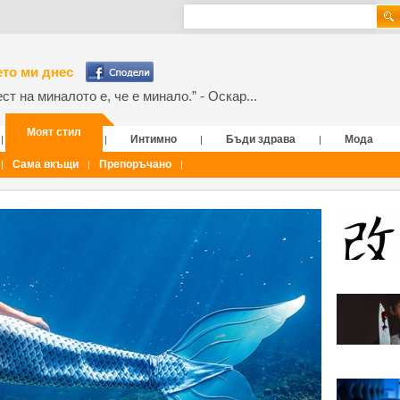
то ми днес
т на миналото е, че е минало.” - Оскар...
Моят стил
Интимно
Бъди здрава
Мода
|
|
|
|
Сама вкъщи
Препоръчано
|
|
|