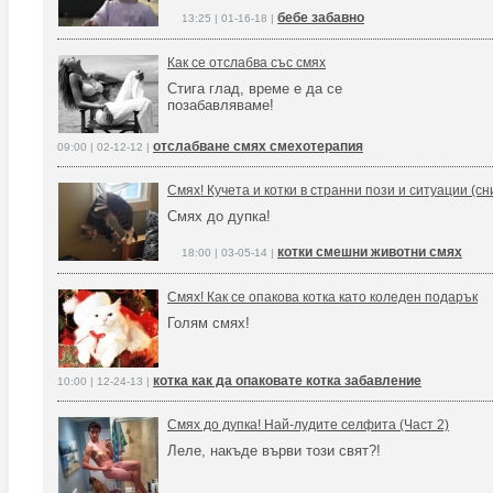
бебе забавно
13:25 | 01-16-18 |
Как се отслабва със смях
Стига глад, време е да се
позабавляваме!
отслабване смях смехотерапия
09:00 | 02-12-12 |
Смях! Кучета и котки в странни пози и ситуации (сн
Смях до дупка!
котки смешни животни смях
18:00 | 03-05-14 |
Смях! Как се опакова котка като коледен подарък
Голям смях!
котка как да опаковате котка забавление
10:00 | 12-24-13 |
Смях до дупка! Най-лудите селфита (Част 2)
Леле, накъде върви този свят?!