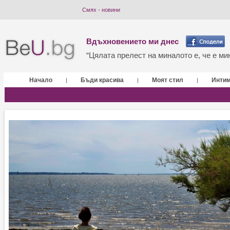
Смях - новини
Вдъхновението ми днес
“Цялата прелест на миналото е, че е мин
Начало
Бъди красива
Моят стил
Инти
|
|
|