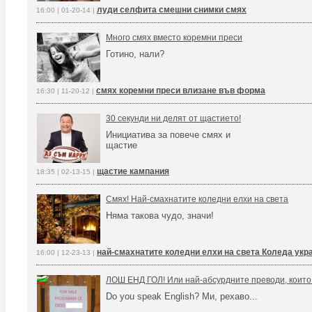
луди селфита смешни снимки смях
16:00 | 01-20-14 |
Много смях вместо коремни преси
Готино, нали?
смях коремни преси влизане във форма
16:30 | 11-20-12 |
30 секунди ни делят от щастието!
Инициатива за повече смях и
щастие
щастие кампания
18:35 | 02-13-15 |
Смях! Най-смахнатите коледни елхи на света
Няма такова чудо, значи!
най-смахнатите коледни елхи на света Коледа укр
16:00 | 12-23-13 |
ЛОШ ЕНД ГОЛ! Или най-абсурдните преводи, които
Do you speak English? Ми, рехаво...