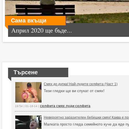
Сама вкъщи
Април 2020 ще бъде...
Търсене
Смях до дупка! Най-лудите селфита (Част 1)
Тези гледки ще ви спукат от смях!
селфита смях луди селфита
19:54 | 01-18-14 |
Невероятно заразителен бебешки смях! Каква е п
Малката просто гледа семейното куче да яде п