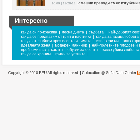
смешни преводи смях изгубени 
16:00 | 11-28-13 |
Интересно
как да си по-красива
|
лесна диета
|
съдбата
|
най-добрият секс
как да се предпазим от грип и настинка
|
как да запазим любовта
как да отслабнем през есента и зимата
|
изневери ми
|
какво пр
идеалната жена
|
модерен маникюр
|
най-полезните плодове и 
проблеми във връзката
|
обувки за есента
|
какво убива любовта
как да се храним
|
грижи за устните
|
Copyright © 2010 BEU All rights reserved. |
Colocation @ Sofia Data Center