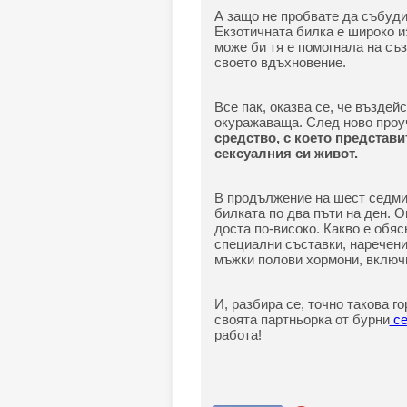
А защо не пробвате да събуди
Екзотичната билка е широко и
може би тя е помогнала на съз
своето вдъхновение.
Все пак, оказва се, че въздей
окуражаваща. След ново проуч
средство, с което представ
сексуалния си живот.
В продължение на шест седмиц
билката по два пъти на ден. О
доста по-високо. Какво е обя
специални съставки, наречени
мъжки полови хормони, включи
И, разбира се, точно такова г
своята партньорка от бурни
се
работа!