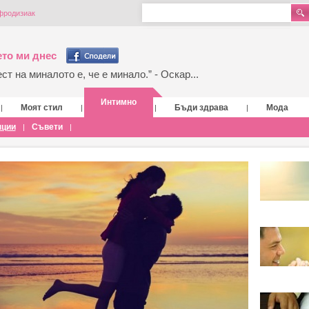
фродизиак
то ми днес
т на миналото е, че е минало.” - Оскар...
Интимно
Моят стил
Бъди здрава
Мода
|
|
|
|
нции
Съвети
|
|