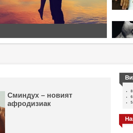
Ви
8
Сминдух – новият
6
афродизиак
5
На