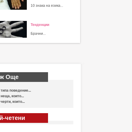
10 знака на езика...
Тенденции
Брачни...
ж Още
 типа поведение...
 неща, които...
 черти, които...
й-четени