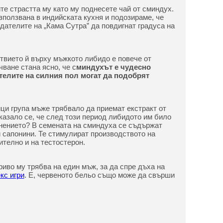
те страстта му като му поднесете чай от сминдух.
зползвана в индийската кухня и подозираме, че
дателите на „Кама Сутра” да повдигнат градуса на
ствието й върху мъжкото либидо е повече от
ване стана ясно, че с
миндухът е чудесно
ителите на силния пол могат да подобрят
и група мъже трябвало да приемат екстракт от
казало се, че след този период либидото им било
снението? В семената на сминдуха се съдържат
 сапонини. Те стимулират производството на
телно и на тестостерон.
ориво му трябва на един мъж, за да спре дъха на
кс игри
. Е, червеното бельо също може да свърши