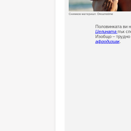
Снимков материал: Dreamstime
Половинката ви 
Целината
пък сп
Изобщо – трудно 
афродизиак
.