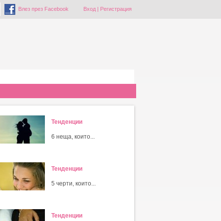
Влез през Facebook
Вход
|
Регистрация
Тенденции
6 неща, които...
Тенденции
5 черти, които...
Тенденции