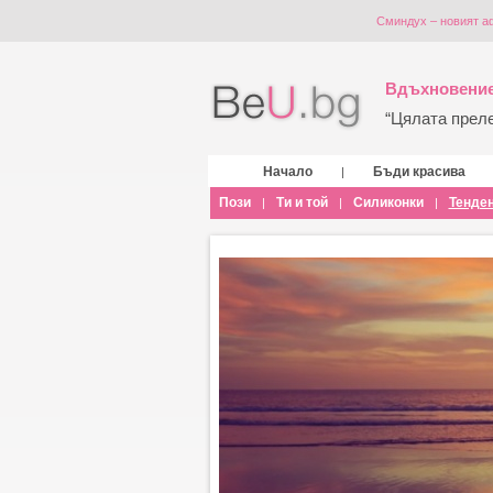
Сминдух – новият а
Вдъхновение
“Цялата прелес
Начало
Бъди красива
|
Пози
Ти и той
Силиконки
Тенде
|
|
|