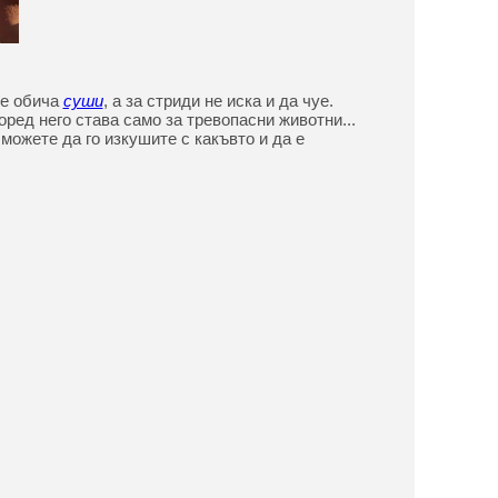
не обича
суши
, а за стриди не иска и да чуе.
оред него става само за тревопасни животни...
можете да го изкушите с какъвто и да е