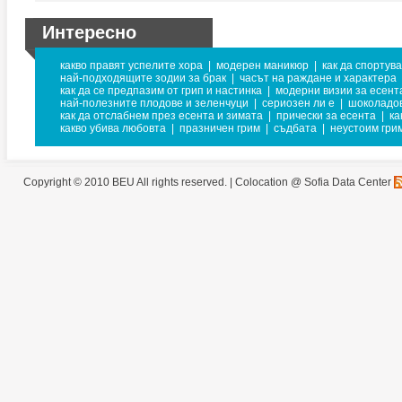
Интересно
какво правят успелите хора
|
модерен маникюр
|
как да спортув
най-подходящите зодии за брак
|
часът на раждане и характера
как да се предпазим от грип и настинка
|
модерни визии за есент
най-полезните плодове и зеленчуци
|
сериозен ли е
|
шоколадо
как да отслабнем през есента и зимата
|
прически за есента
|
ка
какво убива любовта
|
празничен грим
|
съдбата
|
неустоим гри
Copyright © 2010 BEU All rights reserved. |
Colocation @ Sofia Data Center