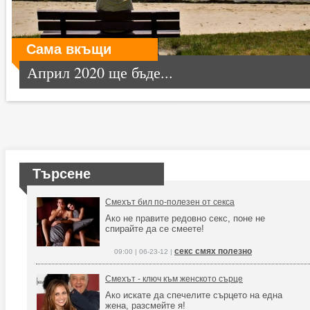
Сама вкъщи
Април 2020 ще бъде...
Търсене
Смехът бил по-полезен от секса
Ако не правите редовно секс, поне не
спирайте да се смеете!
секс смях полезно
09:00 | 06-23-12 |
Смехът - ключ към женското сърце
Ако искате да спечелите сърцето на една
жена, разсмейте я!