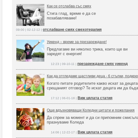
Как се отслабва със смях
Стига глад, време е да се
позабавляваме!
отслабване смях смехотерапия
09:00 | 02-12-12 |
Уикенд – време за презареждане!
Предлагаме ви няколко трика, които ще ви
заредят с енергия!
презареждане смях уикенд
12:23 | 09-10-11 |
Как да отгледаме щастливи деца - 6 стъпки, подкре
Когато питате родителите какво искат за децата
срещаният отговор? Те искат децата им да бъд
Виж цялата статия
17:12 | 06-01-18 |
Още вдъхновяващи Коледни цитати и пожелания
Да спрем за момент и да си припомним смисъла
празнуваме Коледа
Виж цялата статия
14:06 | 12-22-17 |