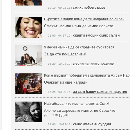
смях любов сърце
12:10 | 09-02-11 |
Скритите емоции няма да те направят по-силен
Смехът насила няма да измие болката.
скрити емоции смях сълзи
21:00 | 04-17-12 |
9 лесни начина да се справите със стреса
За да сте по-щастливи!
лесни начини справяне
15:20 | 10-04-19 |
Кой е първият победител в кампанията Аз съм Ha
Очакват ви още награди!
аз съм happy кампания щастие
16:25 | 03-20-15 |
Най-абсурдните имена на света. Смях!
Ако не си харесвате името, не бъразйте
да се сърдите...
смях имена абсурдни
21:00 | 10-23-13 |