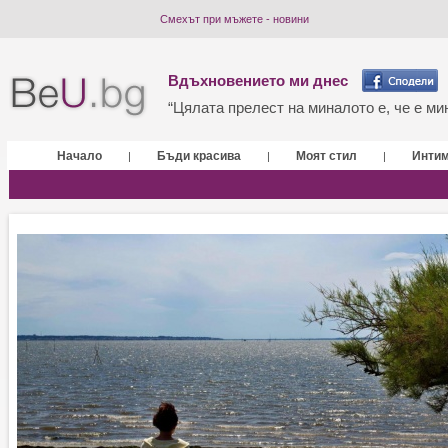
Смехът при мъжете - новини
Вдъхновението ми днес
“Цялата прелест на миналото е, че е мин
Начало
Бъди красива
Моят стил
Инти
|
|
|