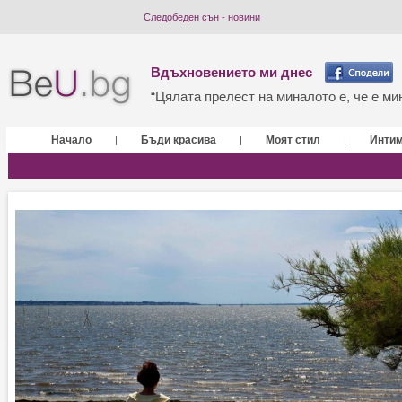
Следобеден сън - новини
Вдъхновението ми днес
“Цялата прелест на миналото е, че е мин
Начало
Бъди красива
Моят стил
Инти
|
|
|