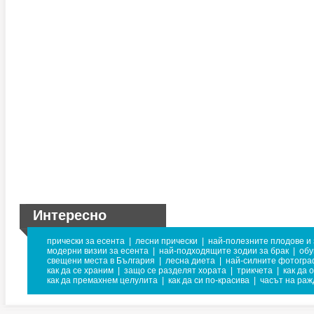
Интересно
прически за есента
|
лесни прически
|
най-полезните плодове и
модерни визии за есента
|
най-подходящите зодии за брак
|
обу
свещени места в България
|
лесна диета
|
най-силните фотогр
как да се храним
|
защо се разделят хората
|
трикчета
|
как да 
как да премахнем целулита
|
как да си по-красива
|
часът на раж