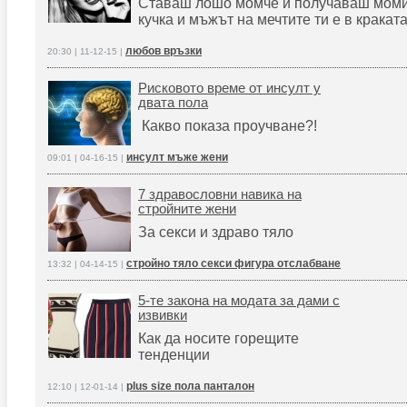
Ставаш лошо момче и получаваш моми
кучка и мъжът на мечтите ти е в краката
любов връзки
20:30 | 11-12-15 |
Рисковото време от инсулт у
двата пола
Какво показа проучване?!
инсулт мъже жени
09:01 | 04-16-15 |
7 здравословни навика на
стройните жени
За секси и здраво тяло
стройно тяло секси фигура отслабване
13:32 | 04-14-15 |
5-те закона на модата за дами с
извивки
Как да носите горещите
тенденции
plus size пола панталон
12:10 | 12-01-14 |