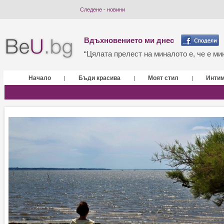
Следене - новини
Вдъхновението ми днес
“Цялата прелест на миналото е, че е мин
Начало
Бъди красива
Моят стил
Инти
|
|
|