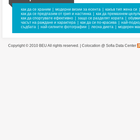
как да се храним
|
модерни визии за есента
|
какъв тип жена си
|
как да се предпазим от грип и настинка
|
как да премахнем целул
как да спортувате ефективно
|
защо се разделят хората
|
обувки
часът на раждане и характера
|
как да си по-красива
|
най-подхо
съдбата
|
най-силните фотографии
|
лесна диета
|
модерен ма
Copyright © 2010 BEU All rights reserved. |
Colocation @ Sofia Data Center