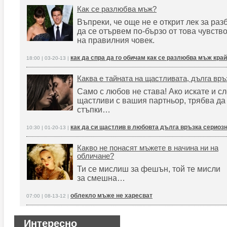
Как се разлюбва мъж?
Въпреки, че още не е открит лек за раз
да се отървем по-бързо от това чувств
на правилния човек.
как да спра да го обичам как се разлюбва мъж кра
18:00 | 03-20-13 |
Каква е тайната на щастливата, дълга връ
Само с любов не става! Ако искате и сл
щастливи с вашия партньор, трябва да 
стъпки…
как да си щастлив в любовта дълга връзка сериоз
10:30 | 01-20-13 |
Какво не понасят мъжете в начина ни на
обличане?
Ти се мислиш за фешън, той те мисли
за смешна…
облекло мъже не харесват
07:00 | 08-13-12 |
Интересно