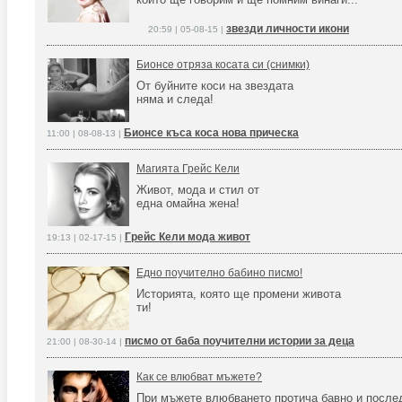
звезди личности икони
20:59 | 05-08-15 |
Бионсе отряза косата си (снимки)
От буйните коси на звездата
няма и следа!
Бионсе къса коса нова прическа
11:00 | 08-08-13 |
Магията Грейс Кели
Живот, мода и стил от
една омайна жена!
Грейс Кели мода живот
19:13 | 02-17-15 |
Едно поучително бабино писмо!
Историята, която ще промени живота
ти!
писмо от баба поучителни истории за деца
21:00 | 08-30-14 |
Как се влюбват мъжете?
При мъжете влюбването протича бавно и после