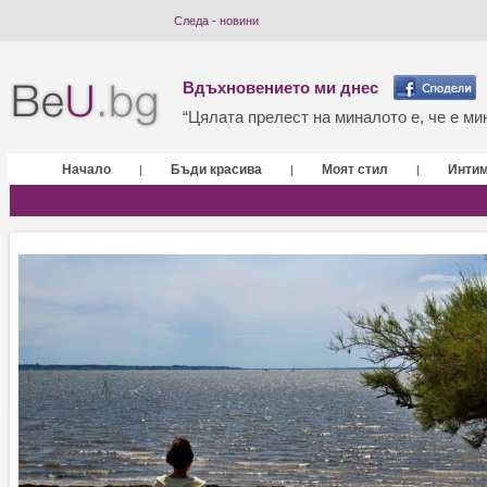
Следа - новини
Вдъхновението ми днес
“Цялата прелест на миналото е, че е мин
Начало
Бъди красива
Моят стил
Инти
|
|
|