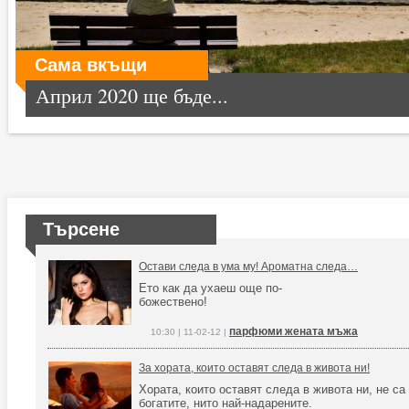
Сама вкъщи
Април 2020 ще бъде...
Търсене
Остави следа в ума му! Ароматна следа…
Ето как да ухаеш още по-
божествено!
парфюми жената мъжа
10:30 | 11-02-12 |
За хората, които оставят следа в живота ни!
Хората, които оставят следа в живота ни, не са 
богатите, нито най-надарените.