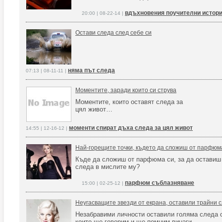
вдъхновения поучителни истори
20:00 | 08-22-14 |
Остави следа след себе си
няма път следа
07:13 | 08-11-11 |
Моментите, заради които си струва
Моментите, които оставят следа за
цял живот…
моменти спират дъха следа за цял живот
14:55 | 12-16-12 |
Най-горещите точки, където да сложиш от парфюм
Къде да сложиш от парфюма си, за да оставиш
следа в мислите му?
парфюм съблазняване
15:00 | 02-25-12 |
Неугасващите звезди от екрана, оставили трайни сл
Незабравими личности оставили голяма следа сл
които ще говорим и ще помним винаги...