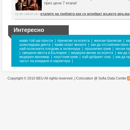
през цели 7 етапа!
етапите на любовта как се влюбват мъжете връзка
12:30 | 04-07-14 |
Интересно
какво той ще прости
|
прически за есента
|
женски прически
|
ка
шоколадова диета
|
какво искат жените
|
как да отслабнем през 
най-полезните плодове и зеленчуци
|
празничен грим
|
лесни пр
|
свещени места в България
|
модерни визии за есента
|
как да 
модерен маникюр
|
неустоим грим
|
най-добрият секс
|
как да 
часът на раждане и характера
|
Copyright © 2010 BEU All rights reserved. |
Colocation @ Sofia Data Center