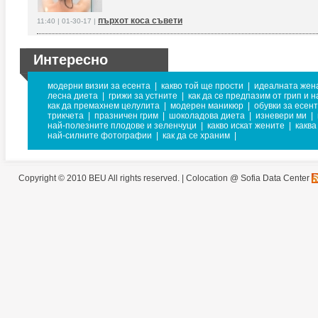
пърхот коса съвети
11:40 | 01-30-17 |
Интересно
модерни визии за есента
|
какво той ще прости
|
идеалната жен
лесна диета
|
грижи за устните
|
как да се предпазим от грип и 
как да премахнем целулита
|
модерен маникюр
|
обувки за есен
трикчета
|
празничен грим
|
шоколадова диета
|
изневери ми
|
най-полезните плодове и зеленчуци
|
какво искат жените
|
каква
най-силните фотографии
|
как да се храним
|
Copyright © 2010 BEU All rights reserved. |
Colocation @ Sofia Data Center