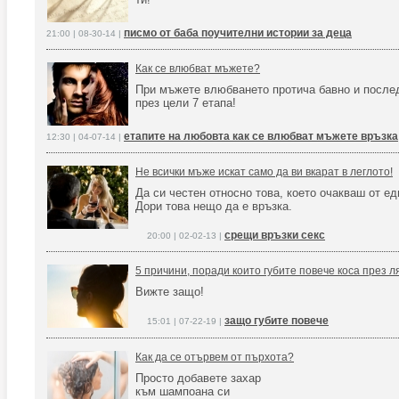
писмо от баба поучителни истории за деца
21:00 | 08-30-14 |
Как се влюбват мъжете?
При мъжете влюбването протича бавно и после
през цели 7 етапа!
етапите на любовта как се влюбват мъжете връзка
12:30 | 04-07-14 |
Не всички мъже искат само да ви вкарат в леглото!
Да си честен относно това, което очакваш от ед
Дори това нещо да е връзка.
срещи връзки секс
20:00 | 02-02-13 |
5 причини, поради които губите повече коса през л
Вижте защо!
защо губите повече
15:01 | 07-22-19 |
Как да се отървем от пърхота?
Просто добавете захар
към шампоана си