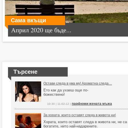
Сама вкъщи
Април 2020 ще бъде...
Търсене
Остави следа в ума му! Ароматна следа…
Ето как да ухаеш още по-
божествено!
парфюми жената мъжа
10:30 | 11-02-12 |
За хората, които оставят следа в живота ни!
Хората, които оставят следа в живота ни, не са 
богатите, нито най-надарените.