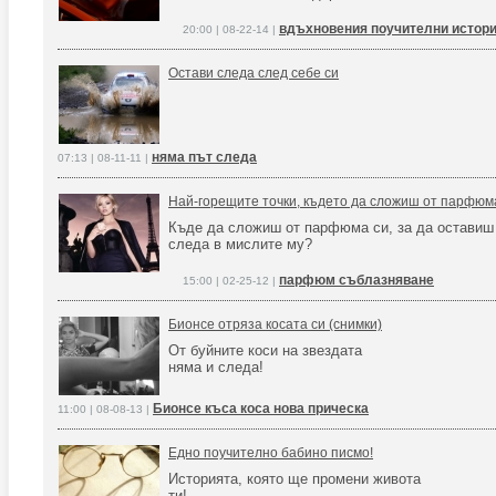
вдъхновения поучителни истори
20:00 | 08-22-14 |
Остави следа след себе си
няма път следа
07:13 | 08-11-11 |
Най-горещите точки, където да сложиш от парфюм
Къде да сложиш от парфюма си, за да оставиш
следа в мислите му?
парфюм съблазняване
15:00 | 02-25-12 |
Бионсе отряза косата си (снимки)
От буйните коси на звездата
няма и следа!
Бионсе къса коса нова прическа
11:00 | 08-08-13 |
Едно поучително бабино писмо!
Историята, която ще промени живота
ти!