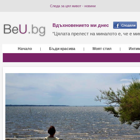
Следа за цял живот - новини
Вдъхновението ми днес
“Цялата прелест на миналото е, че е мин
Начало
Бъди красива
Моят стил
Инти
|
|
|