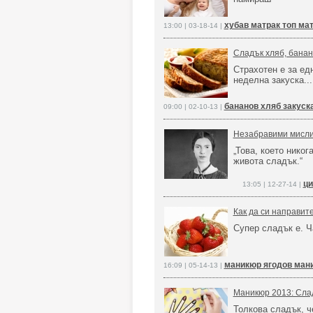
хубав матрак топ ма
13:00 | 03-18-14 |
Сладък хляб, банан
Страхотен е за ед
неделна закуска...
бананов хляб закуск
09:00 | 02-10-13 |
Незабравими мисли
„Това, което никог
живота сладък.“
ци
13:05 | 12-27-14 |
Как да си направит
Супер сладък е. Ч
маникюр ягодов ман
16:09 | 05-14-13 |
Маникюр 2013: Слад
Толкова сладък, ч