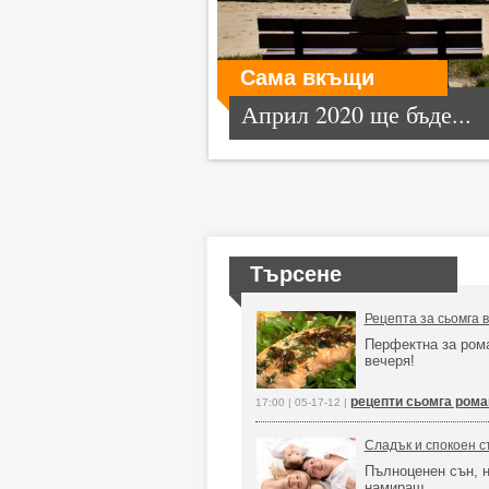
Сама вкъщи
Април 2020 ще бъде...
Търсене
Рецепта за сьомга в
Перфектна за ром
вечеря!
рецепти сьомга рома
17:00 | 05-17-12 |
Сладък и спокоен с
Пълноценен сън, 
намираш