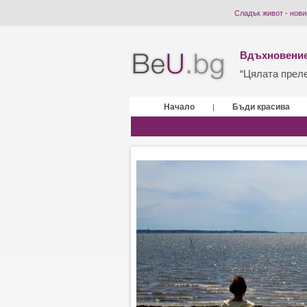
Сладък живот - нови
Вдъхновение
“Цялата прелес
Начало
Бъди красива
|