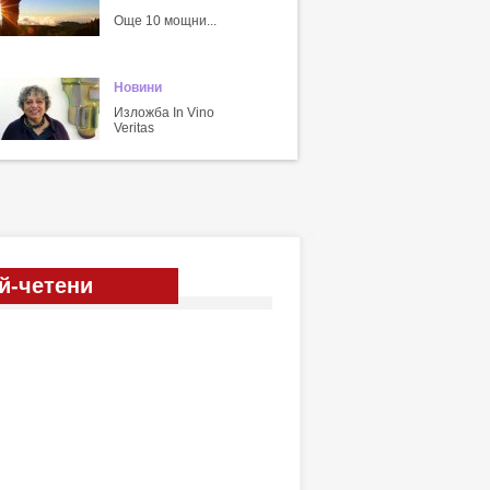
Още 10 мощни...
Новини
Изложба In Vino
Veritas
й-четени