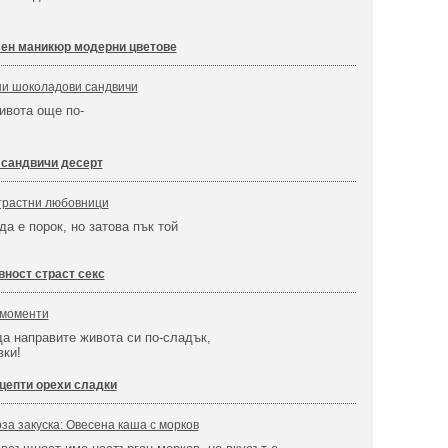
лен маникюр модерни цветове
ни шоколадови сандвичи
ивота още по-
 сандвичи десерт
страстни любовници
а е порок, но затова пък той
вност страст секс
 моменти
да направите живота си по-сладък,
вки!
цепти орехи сладки
за закуска: Овесена каша с морков