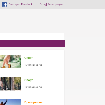
Влез през Facebook
Вход
|
Регистрация
Спорт
12 начина да...
Спорт
12 начина да...
Препоръчано