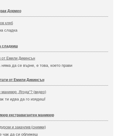
трак Дормео
ов хляб
на сладка
а сладкиш
 от Емили Дикинсън
а няма да се върне, е това, което прави
тати от Емили Дикинсън
е маникюр „Ягода“? (видео)
ак ти идва да го изядеш!
икюр екстравагантен маникюр
урски и закачлив (снимки)
е чак да си оближеш