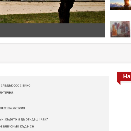
На
 сладък сос с вино
антична
нтична вечеря
ън, където и да отидеш! Как?
независимо къде се