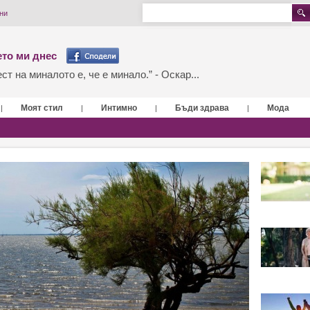
ни
то ми днес
т на миналото е, че е минало.” - Оскар...
Моят стил
Интимно
Бъди здрава
Мода
|
|
|
|