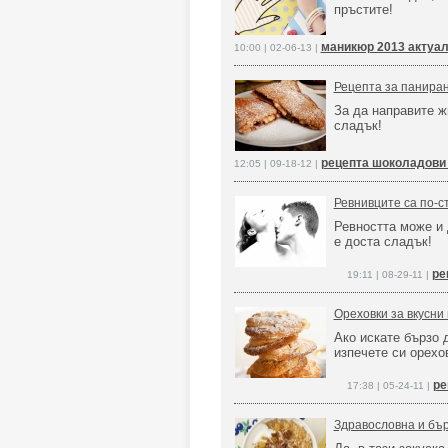
пръстите!
маникюр 2013 актуа
10:00 | 02-06-13 |
Рецепта за панира
За да направите ж
сладък!
рецепта шоколадови
12:05 | 09-18-12 |
Ревнивците са по-
Ревността може и д
е доста сладък!
ре
19:11 | 08-29-11 |
Ореховки за вкусни
Ако искате бързо 
изпечете си орехо
ре
17:38 | 05-24-11 |
Здравословна и бър