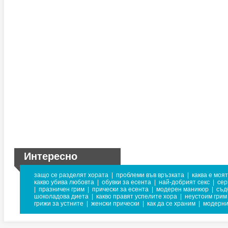
Интересно
защо се разделят хората
|
проблеми във връзката
|
каква е моя
какво убива любовта
|
обувки за есента
|
най-добрият секс
|
сер
|
празничен грим
|
прически за есента
|
модерен маникюр
|
съд
шоколадова диета
|
какво правят успелите хора
|
неустоим грим
грижи за устните
|
женски прически
|
как да се храним
|
модерни