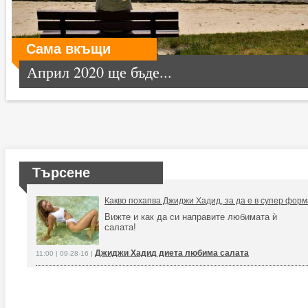
Сама вкъщи
Април 2020 ще бъде...
Търсене
Какво похапва Джиджи Хадид, за да е в супер фор
Вижте и как да си направите любимата ѝ
салата!
Джиджи Хадид диета любима салата
11:00 | 09-28-16 |