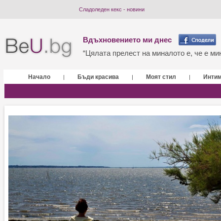
Сладоледен кекс - новини
Вдъхновението ми днес
“Цялата прелест на миналото е, че е мин
Начало
Бъди красива
Моят стил
Инти
|
|
|