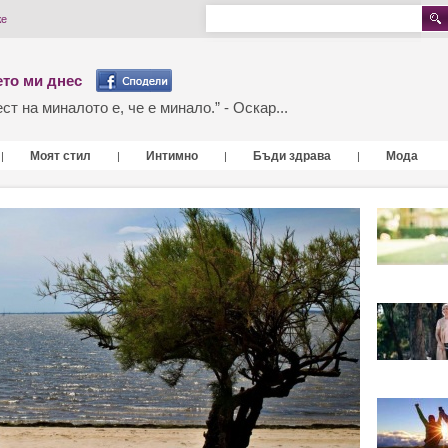
же
то ми днес
т на миналото е, че е минало.” - Оскар...
Моят стил
Интимно
Бъди здрава
Мода
|
|
|
|