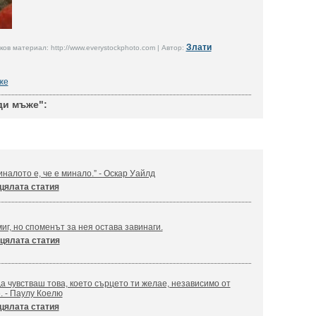
Злати
ов материал: http://www.everystockphoto.com | Автор:
же
ди мъже":
налото е, че е минало.” - Оскар Уайлд
цялата статия
иг, но споменът за нея остава завинаги.
цялата статия
а чувстваш това, което сърцето ти желае, независимо от
. - Паулу Коелю
цялата статия