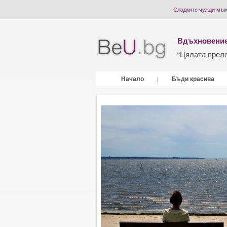
Сладките чужди мъ
Вдъхновение
“Цялата прелес
Начало
Бъди красива
|