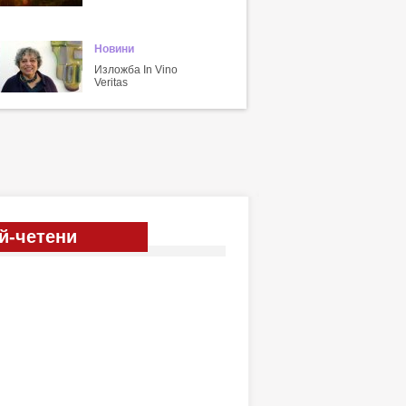
Новини
Изложба In Vino
Veritas
й-четени