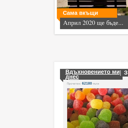
Сама вкъщи
Април 2020 ще бъде...
Вдъхновението ми
|
З
днес
62180
Прочетен:
пъти