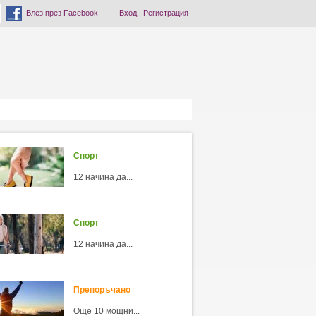
Влез през Facebook
Вход
|
Регистрация
Спорт
12 начина да...
Спорт
12 начина да...
Препоръчано
Още 10 мощни...