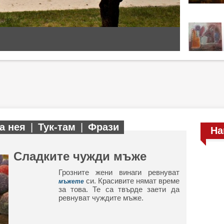
а нея
|
Тук-там
|
Фрази
На
Сладките чужди мъже
Грозните жени винаги ревнуват
си. Красивите нямат време
мъжете
за това. Те са твърде заети да
ревнуват чуждите мъже.