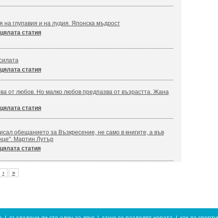
я на глупавия и на лудия. Японска мъдрост
цялата статия
силата
цялата статия
ва от любов. Но малко любов предпазва от възрастта. Жана
цялата статия
сал обещанието за Възкресение, не само в книгите, а във
нце". Мартин Лутър
цялата статия
›
»