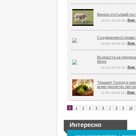
Винаги отстъпвай път
Виж 
12:52 | 10-25-18 |
Съединението прави 
Виж 
10:08 | 09-06-18 |
Възрастта не предпаз
Моро
Виж 
12:10 | 05-21-18 |
"Нашият Господ е напи
всяко пролетно листе
Виж 
11:55 | 04-05-18 |
1
2
3
4
5
6
7
8
9
10
Интересно