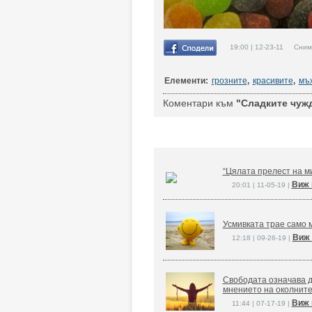
19:00 | 12-23-11 Снимк
Елементи:
грозните
,
красивите
,
мъ
Коментари към
"Сладките чуж
“Цялата прелест на ми
Виж 
20:01 | 11-05-19 |
Усмивката трае само м
Виж 
12:18 | 09-26-19 |
Свободата означава д
мнението на околните
Виж 
11:44 | 07-17-19 |