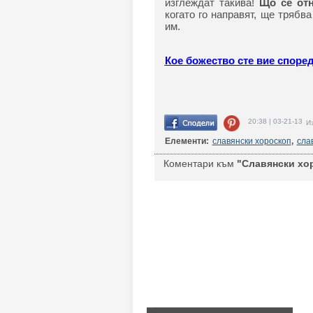
изглеждат такива!
Що се отн
когато го направят, ще трябв
им.
Кое божество сте вие споре
20:38 | 03-21-13
Из
Елементи:
славянски хороскоп
,
сла
Коментари към
"Славянски хор