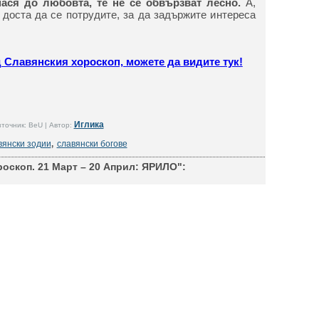
ася до любовта, те не се обвързват лесно.
А,
а доста да се потрудите, за да задържите интереса
д Славянския хороскоп, можете да видите тук!
Иглика
точник: BeU | Автор:
вянски зодии
,
славянски богове
оскоп. 21 Март – 20 Април: ЯРИЛО":