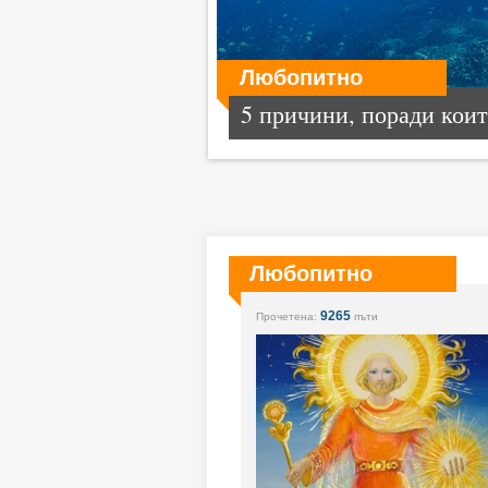
Любопитно
5 причини, поради които
Любопитно
9265
Прочетена:
пъти