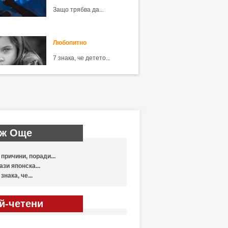
Защо трябва да...
Любопитно
7 знака, че детето...
ж Още
 причини, поради...
ази японска...
 знака, че...
й-четени