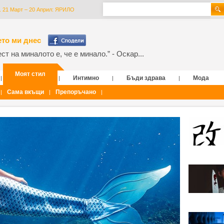
. 21 Март – 20 Април: ЯРИЛО
то ми днес
т на миналото е, че е минало.” - Оскар...
Моят стил
Интимно
Бъди здрава
Мода
|
|
|
|
Сама вкъщи
Препоръчано
|
|
|