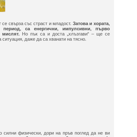
г се свърза със страст и младост.
Затова и хората,
 период, са енергични, импулсивни, първо
е мислят.
Но пък са и доста „хлъзгави“ – ще се
а ситуация, даже да са хванати на тясно.
го силни физически, дори на пръв поглед да не ви