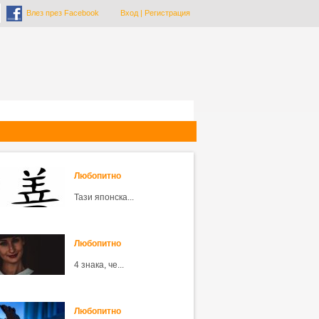
Влез през Facebook
Вход
|
Регистрация
Любопитно
Тази японска...
Любопитно
4 знака, че...
Любопитно