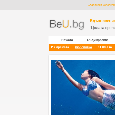
Славянски хороскоп
Вдъхновение
“Цялата прелес
Начало
Бъди красива
|
Из мрежата
Любопитно
01.00 a.m.
|
|