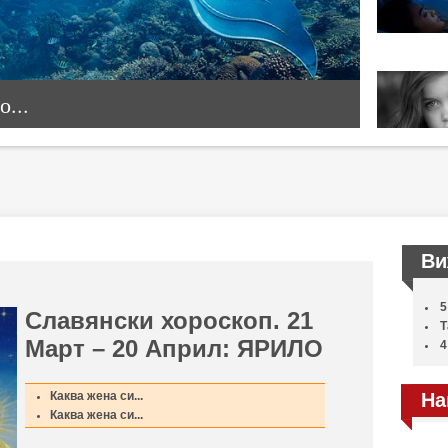
...
Ви
5
Славянски хороскоп. 21
Т
Март – 20 Април: ЯРИЛО
4
Каква жена си...
На
Каква жена си...