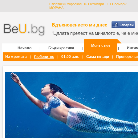
Славянски хороскоп. 16 Октомври – 01 Ноември:
МОРАНА
Вдъхновението ми днес
“Цялата прелест на миналото е, че е мин
Моят стил
Начало
Бъди красива
Инти
|
|
|
Из мрежата
Любопитно
01.00 a.m.
Сама вкъщи
Препоръча
|
|
|
|