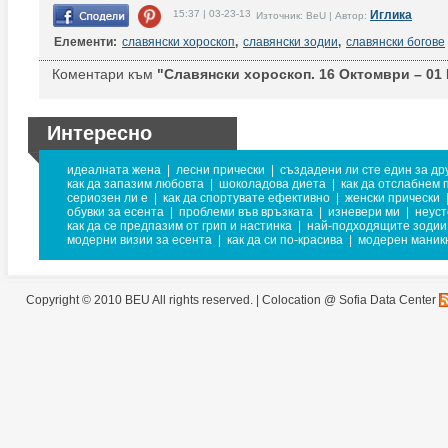
15:37 | 03-23-13
Иглика
Източник: BeU | Автор:
Елементи:
славянски хороскоп
,
славянски зодии
,
славянски богове
Коментари към
"Славянски хороскоп. 16 Октомври – 0
Интересно
идеалната жена
|
лесни прически
|
създадени ли сте един за др
как да запазим любовта
|
шоколадова диета
|
как да отслабнем 
сериозен ли е
|
как да спортувате ефективно
|
женски прически
обувки за есента
|
проблеми във връзката
|
изневери ми
|
неуст
как да се предпазим от грип и настинка
|
най-подходящите зодии 
модерни визии за есента
|
как да си по-красива
|
модерен маник
Copyright © 2010 BEU All rights reserved. |
Colocation @ Sofia Data Center