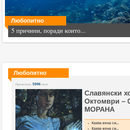
Любопитно
5 причини, поради които...
Любопитно
5996
Прочетена:
пъти
Славянски х
Октомври – 
МОРАНА
Каква жена си...
Каква жена си...