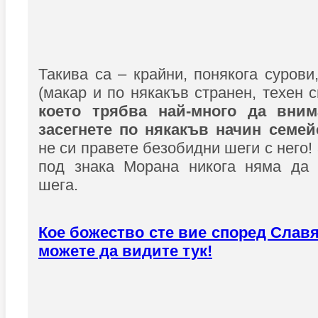
Такива са – крайни, понякога сурови
(макар и по някакъв странен, техен 
което трябва най-много да вним
засегнете по някакъв начин семе
не си правете безобидни шеги с него
под знака Морана никога няма да 
шега.
Кое божество сте вие според Славя
можете да видите тук!