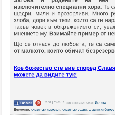
Затова и родените на нея 
изключително специални хора.
Те с
щедри, мили и прозорливи. Много р
злоба, дори към тези, които са ги на
такъв човек в обкръжението си, ува
мнението му.
Взимайте пример от не
Що се отнася до любовта, те са са
от малкото, които обичат безрезерв
Кое божество сте вие според Славя
можете да видите тук!
20:52 | 03-21-13
Иглика
Източник: BeU | Автор:
Елементи:
славянски хороскоп
,
славянски зодии
,
славянски богове