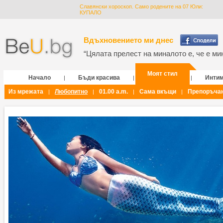
Славянски хороскоп. Само родените на 07 Юли:
КУПАЛО
Вдъхновението ми днес
“Цялата прелест на миналото е, че е мин
Моят стил
Начало
Бъди красива
Инти
|
|
|
Из мрежата
Любопитно
01.00 a.m.
Сама вкъщи
Препоръча
|
|
|
|