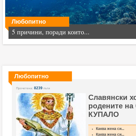
Любопитно
5 причини, поради които...
Любопитно
8239
Прочетена:
пъти
Славянски х
родените на
КУПАЛО
Каква жена си...
Каква жена си...