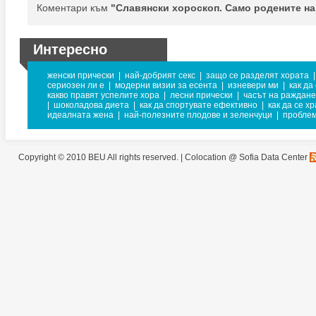
Коментари към
"Славянски хороскоп. Само родените на
Интересно
женски прически
|
най-добрият секс
|
защо се разделят хората
|
сериозен ли е
|
модерни визии за есента
|
изневери ми
|
как да
какво правят успелите хора
|
лесни прически
|
часът на раждане
|
шоколадова диета
|
как да спортувате ефективно
|
как да се х
идеалната жена
|
най-полезните плодове и зеленчуци
|
проблем
Copyright © 2010 BEU All rights reserved. |
Colocation @ Sofia Data Center