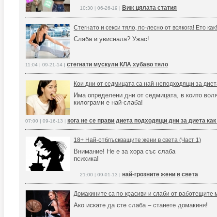
Виж цялата статия
10:30 | 06-26-19 |
Стегнато и секси тяло, по-лесно от всякога! Ето как!
Слаба и увиснала? Ужас!
стегнати мускули КЛА хубаво тяло
11:04 | 09-21-14 |
Кои дни от седмицата са най-неподходящи за дие
Има определени дни от седмицата, в които вол
килограми е най-слаба!
кога не се прави диета подходящи дни за диета как
07:00 | 09-16-13 |
18+ Най-отблъскващите жени в света (Част 1)
Внимание! Не е за хора със слаба
психика!
най-грозните жени в света
21:00 | 09-01-13 |
Домакините са по-красиви и слаби от работещите
Ако искате да сте слаба – станете домакиня!