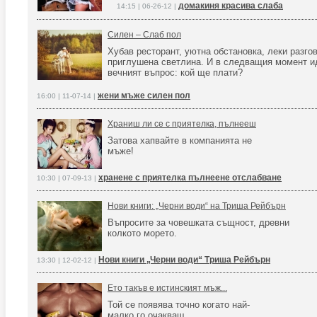
домакиня красива слаба
14:15 | 06-26-12 |
Силен – Слаб пол
Хубав ресторант, уютна обстановка, леки разго
приглушена светлина. И в следващия момент ид
вечният въпрос: кой ще плати?
жени мъже силен пол
16:00 | 11-07-14 |
Храниш ли се с приятелка, пълнееш
Затова хапвайте в компанията не
мъже!
хранене с приятелка пълнеене отслабване
10:30 | 07-09-13 |
Нови книги: „Черни води“ на Триша Рейбърн
Въпросите за човешката същност, древни
колкото морето.
Нови книги „Черни води“ Триша Рейбърн
13:30 | 12-02-12 |
Ето такъв е истинският мъж...
Той се появява точно когато най-
малко го очакваш.