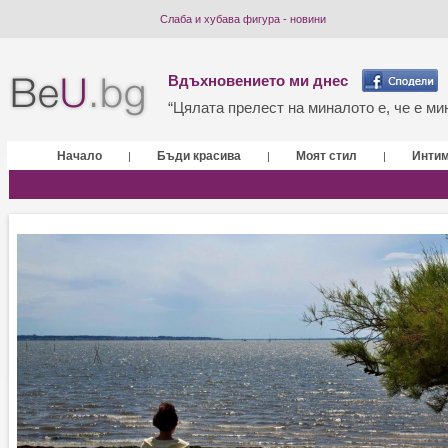
Слаба и хубава фигура - новини
Вдъхновението ми днес
“Цялата прелест на миналото е, че е мин
Начало
Бъди красива
Моят стил
Инти
|
|
|