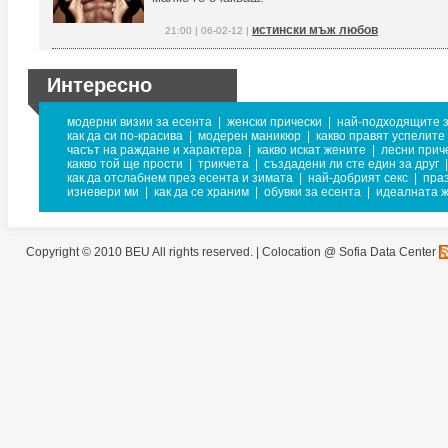
истински мъж любов
21:00 | 06-02-12 |
Интересно
модерни визии за есента
|
женски прически
|
най-подходящите з
как да си по-красива
|
модерен маникюр
|
какво правят успелите
часът на раждане и характера
|
какво искат жените
|
лесни прич
какво той ще прости
|
трикчета
|
създадени ли сте един за друг
|
как да отслабнем през есента и зимата
|
най-добрият секс
|
пра
изневери ми
|
как да се храним
|
обувки за есента
|
идеалната 
Copyright © 2010 BEU All rights reserved. |
Colocation @ Sofia Data Center