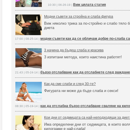
Виж цялата статия
10:30 | 06-26-19 |
Модни съвети за стройна и слаба фигура
Виж няколко трика за по-стройно и слабо тяло б
диета
модни съвети как да се обличам добре по-слаба с
17:00 | 08-25-14 |
3 начина да бъдеш слаба и красива
3 изпитани метода, които наистина работят!
бързо отслабване как да отслабнете след раждане
21:43 | 05-24-14 |
Как да сме слаби и след 30-те?
Фигурата ни може да бъде слаба и секси!
как да отслабна бързо отслабване сваляне на кил
08:30 | 05-19-14 |
Кои дни от седмицата са най-неподходящи за дие
Има определени дни от седмицата, в които вол
килограми е най-слаба!