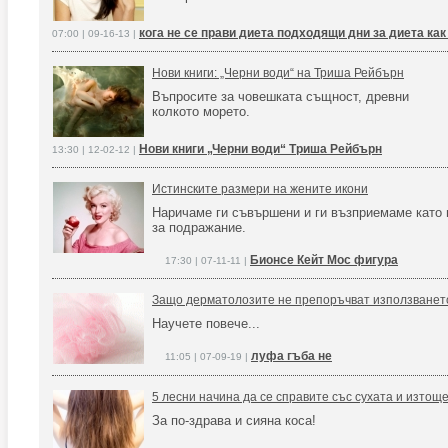
кога не се прави диета подходящи дни за диета как
07:00 | 09-16-13 |
Нови книги: „Черни води“ на Триша Рейбърн
Въпросите за човешката същност, древни
колкото морето.
Нови книги „Черни води“ Триша Рейбърн
13:30 | 12-02-12 |
Истинските размери на жените икони
Наричаме ги съвършени и ги възприемаме като
за подражание.
Бионсе Кейт Мос фигура
17:30 | 07-11-11 |
Защо дерматолозите не препоръчват използванет
Научете повече...
луфа гъба не
11:05 | 07-09-19 |
5 лесни начина да се справите със сухата и изтощ
За по-здрава и сияна коса!