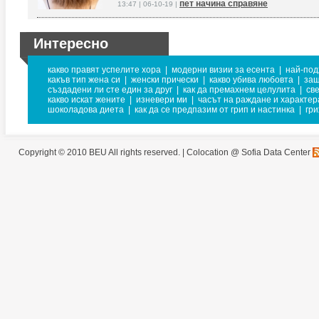
пет начина справяне
13:47 | 06-10-19 |
Интересно
какво правят успелите хора
|
модерни визии за есента
|
най-под
какъв тип жена си
|
женски прически
|
какво убива любовта
|
защ
създадени ли сте един за друг
|
как да премахнем целулита
|
св
какво искат жените
|
изневери ми
|
часът на раждане и характер
шоколадова диета
|
как да се предпазим от грип и настинка
|
гри
Copyright © 2010 BEU All rights reserved. |
Colocation @ Sofia Data Center