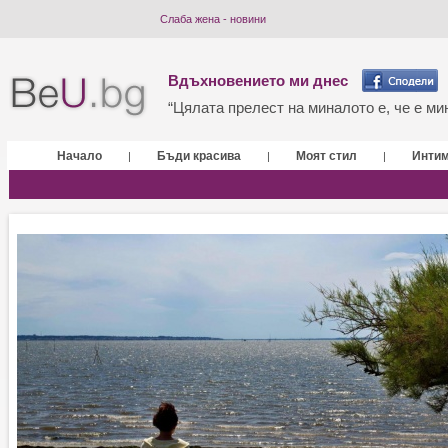
Слаба жена - новини
Вдъхновението ми днес
“Цялата прелест на миналото е, че е мин
Начало
Бъди красива
Моят стил
Инти
|
|
|